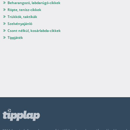
Beharangozó, labdarúgó-cikkek
Röpte, tenisz-cikkek
Trükkök, taktikák
Szelvényajánló
Csont nélkül, kosárlabda-cikkek
Tippjáték