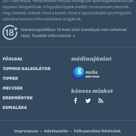
2011-ben indult, rendszeresen frissülő honlapunk sportfogadásokhoz ad
tippeket látogatóinak. A fogadási tippek mellett rendszeresen jelennek
meg cikkeink, melyek mind a kezdő, mind a tapasztaltabb sportfogadók
számára hasznos információkkal szolgálnak.
Szerencsejátékban 18 éven aluli személyek nem vehetnek
részt.
További információk
médiaajánlat
FŐOLDAL
TIPPMIX KALKULÁTOR
TIPPEK
MECCSEK
kövess minket
EREDMÉNYEK
DUMALÁDA
Impresszum
–
Adatkezelés
–
Felhasználási feltételek