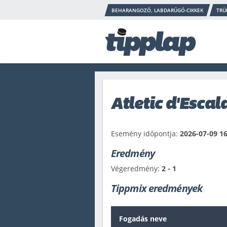
BEHARANGOZÓ, LABDARÚGÓ-CIKKEK
TRÜ
Atletic d'Escal
Esemény időpontja:
2026-07-09 16
Eredmény
Végeredmény:
2 - 1
Tippmix eredmények
Fogadás neve