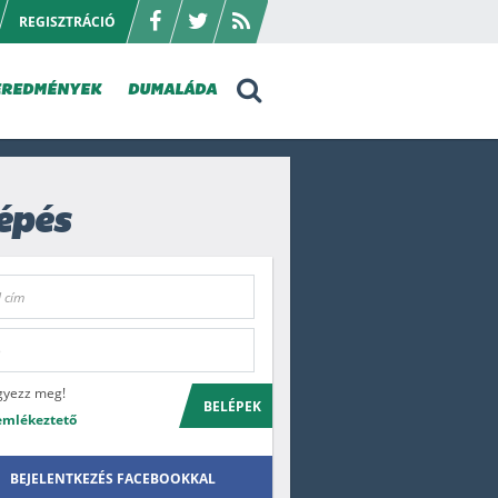
REGISZTRÁCIÓ
EREDMÉNYEK
DUMALÁDA
épés
gyezz meg!
BELÉPEK
emlékeztető
BEJELENTKEZÉS FACEBOOKKAL