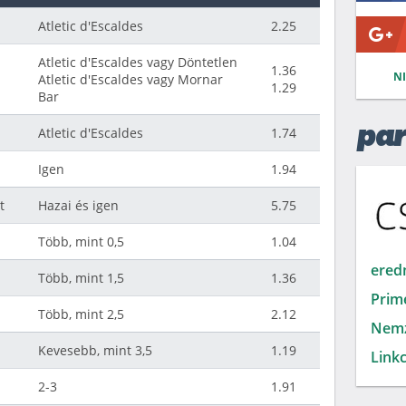
Atletic d'Escaldes
2.25
Atletic d'Escaldes vagy Döntetlen
1.36
N
Atletic d'Escaldes vagy Mornar
1.29
Bar
Atletic d'Escaldes
1.74
par
Igen
1.94
t
Hazai és igen
5.75
Több, mint 0,5
1.04
ered
Több, mint 1,5
1.36
Prim
Több, mint 2,5
2.12
Nemz
Kevesebb, mint 3,5
1.19
Linkc
2-3
1.91