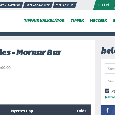
BELÉPÉS
KKÖK, TAKTIKÁK
KÉZILABDA-CIKKEK
TIPPLAP CLUB
TIPPMIX KALKULÁTOR
TIPPEK
MECCSEK
bel
des - Mornar Bar
:00:00
Je
Jelszó
Nyertes tipp
Odds