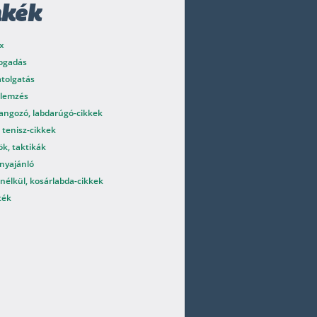
mkék
x
fogadás
atolgatás
elemzés
angozó, labdarúgó-cikkek
 tenisz-cikkek
k, taktikák
nyajánló
nélkül, kosárlabda-cikkek
ték