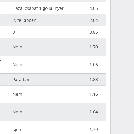
Hazai csapat 1 góllal nyer
4.05
2. félidőben
2.04
3
3.85
Nem
1.70
5
Nem
1.06
Páratlan
1.83
t
Nem
1.16
Nem
1.04
Igen
1.79