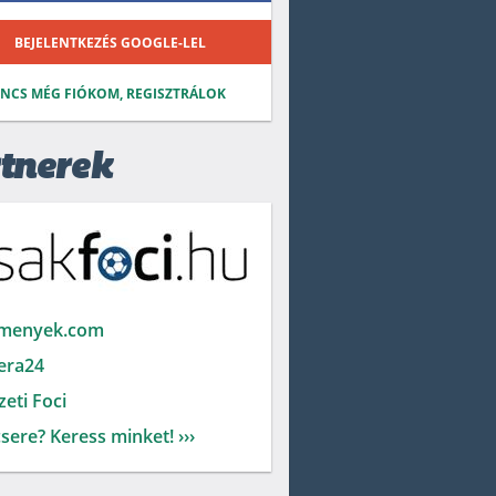
BEJELENTKEZÉS GOOGLE-LEL
INCS MÉG FIÓKOM, REGISZTRÁLOK
tnerek
menyek.com
era24
eti Foci
sere? Keress minket! ›››