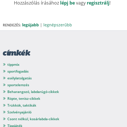
Hozzászólás írásához
lépj be
vagy
regisztrálj
!
legújabb
|
legnépszerűbb
RENDEZÉS:
címkék
tippmix
sportfogadás
esélylatolgatás
sportelemzés
Beharangozó, labdarúgó-cikkek
Röpte, tenisz-cikkek
Trükkök, taktikák
Szelvényajánló
Csont nélkül, kosárlabda-cikkek
Tippjáték