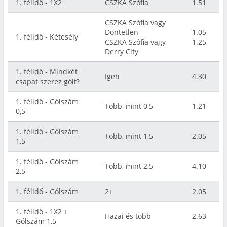
1. félidő - 1X2
CSZKA Szófia
1.51
CSZKA Szófia vagy
Döntetlen
1.05
1. félidő - Kétesély
CSZKA Szófia vagy
1.25
Derry City
1. félidő - Mindkét
Igen
4.30
csapat szerez gólt?
1. félidő - Gólszám
Több, mint 0,5
1.21
0,5
1. félidő - Gólszám
Több, mint 1,5
2.05
1,5
1. félidő - Gólszám
Több, mint 2,5
4.10
2,5
1. félidő - Gólszám
2+
2.05
1. félidő - 1X2 +
Hazai és több
2.63
Gólszám 1,5