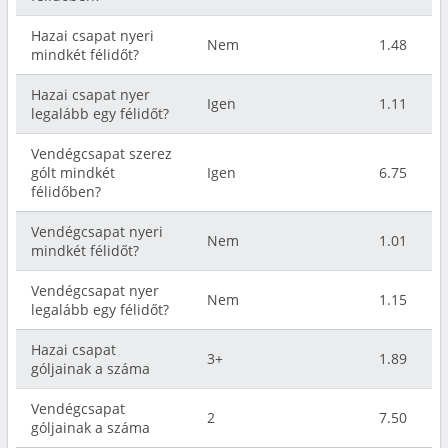
Hazai csapat nyeri
Nem
1.48
mindkét félidőt?
Hazai csapat nyer
Igen
1.11
legalább egy félidőt?
Vendégcsapat szerez
gólt mindkét
Igen
6.75
félidőben?
Vendégcsapat nyeri
Nem
1.01
mindkét félidőt?
Vendégcsapat nyer
Nem
1.15
legalább egy félidőt?
Hazai csapat
3+
1.89
góljainak a száma
Vendégcsapat
2
7.50
góljainak a száma