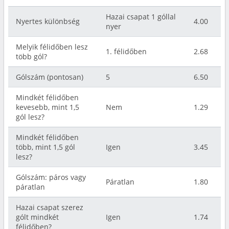
Hazai csapat 1 góllal
Nyertes különbség
4.00
nyer
Melyik félidőben lesz
1. félidőben
2.68
több gól?
Gólszám (pontosan)
5
6.50
Mindkét félidőben
kevesebb, mint 1,5
Nem
1.29
gól lesz?
Mindkét félidőben
több, mint 1,5 gól
Igen
3.45
lesz?
Gólszám: páros vagy
Páratlan
1.80
páratlan
Hazai csapat szerez
gólt mindkét
Igen
1.74
félidőben?