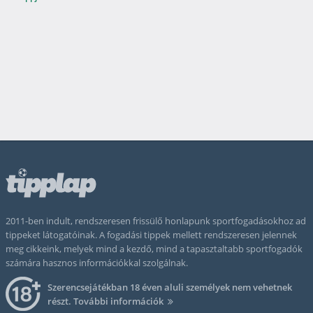
2011-ben indult, rendszeresen frissülő honlapunk sportfogadásokhoz ad
tippeket látogatóinak. A fogadási tippek mellett rendszeresen jelennek
meg cikkeink, melyek mind a kezdő, mind a tapasztaltabb sportfogadók
számára hasznos információkkal szolgálnak.
Szerencsejátékban 18 éven aluli személyek nem vehetnek
részt.
További információk