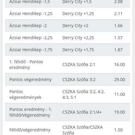
Ázsiai Hendikep -1,5
Derry City +1,5
2.08
Ázsiai Hendikep -1,25
Derry City +1,25
2.11
Ázsiai Hendikep -2
Derry City +2
1.66
Ázsiai Hendikep -2,25
Derry City +2,25
1.57
Ázsiai Hendikep -1,75
Derry City +1,75
1.87
1. félidő - Pontos
CSZKA Szófia 2:1
16.00
eredmény
Pontos végeredmény
CSZKA Szófia 3:2
29.00
Pontos
CSZKA Szófia 3:2, 4:2,
11.00
végeredmények
4:3, 5:1
Pontos eredmény - 1.
CSZKA Szófia 2:1/4+
19.00
félidő/Végeredmény
CSZKA Szófia/CSZKA
Félidő/végeredmény
1.50
Szófia