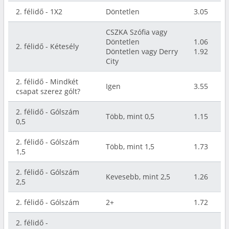
2. félidő - 1X2
Döntetlen
3.05
CSZKA Szófia vagy
Döntetlen
1.06
2. félidő - Kétesély
Döntetlen vagy Derry
1.92
City
2. félidő - Mindkét
Igen
3.55
csapat szerez gólt?
2. félidő - Gólszám
Több, mint 0,5
1.15
0,5
2. félidő - Gólszám
Több, mint 1,5
1.73
1,5
2. félidő - Gólszám
Kevesebb, mint 2,5
1.26
2,5
2. félidő - Gólszám
2+
1.72
2. félidő -