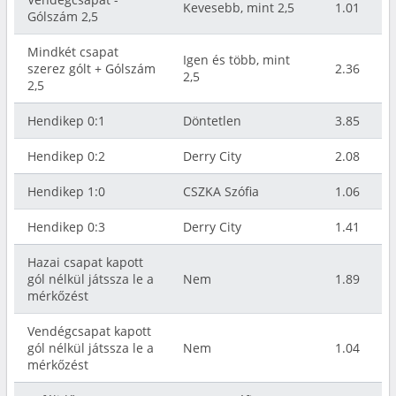
Kevesebb, mint 2,5
1.01
Gólszám 2,5
Mindkét csapat
Igen és több, mint
szerez gólt + Gólszám
2.36
2,5
2,5
Hendikep 0:1
Döntetlen
3.85
Hendikep 0:2
Derry City
2.08
Hendikep 1:0
CSZKA Szófia
1.06
Hendikep 0:3
Derry City
1.41
Hazai csapat kapott
gól nélkül játssza le a
Nem
1.89
mérkőzést
Vendégcsapat kapott
gól nélkül játssza le a
Nem
1.04
mérkőzést