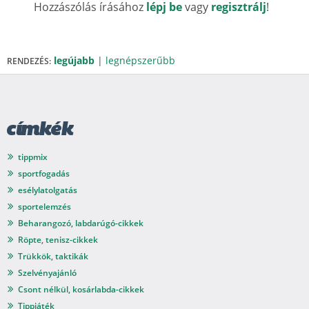
Hozzászólás írásához
lépj be
vagy
regisztrálj
!
legújabb
|
legnépszerűbb
RENDEZÉS:
címkék
tippmix
sportfogadás
esélylatolgatás
sportelemzés
Beharangozó, labdarúgó-cikkek
Röpte, tenisz-cikkek
Trükkök, taktikák
Szelvényajánló
Csont nélkül, kosárlabda-cikkek
Tippjáték