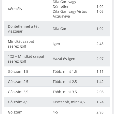
Dila Gori vagy
Döntetlen
1.02
Kétesély
Dila Gori vagy Virtus
1.05
Acquaviva
Döntetlennél a tét
Dila Gori
1.02
visszajár
Mindkét csapat
Igen
2.43
szerez gólt
1X2 + Mindkét csapat
Hazai és igen
2.97
szerez gólt
Gólszám 1,5
Több, mint 1,5
1.11
Gólszám 2,5
Több, mint 2,5
1.42
Gólszám 3,5
Több, mint 3,5
2.08
Gólszám 4,5
Kevesebb, mint 4,5
1.24
Gólszám
4-5
2.93