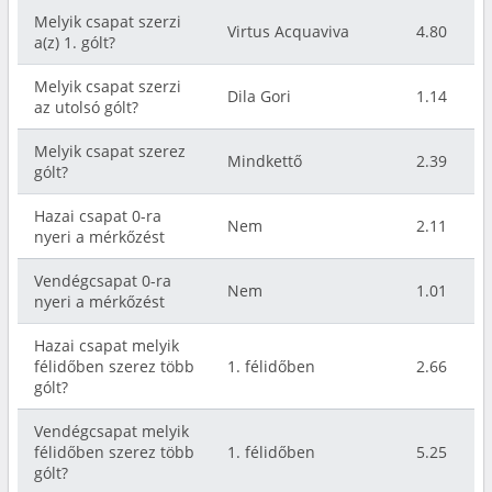
Melyik csapat szerzi
Virtus Acquaviva
4.80
a(z) 1. gólt?
Melyik csapat szerzi
Dila Gori
1.14
az utolsó gólt?
Melyik csapat szerez
Mindkettő
2.39
gólt?
Hazai csapat 0-ra
Nem
2.11
nyeri a mérkőzést
Vendégcsapat 0-ra
Nem
1.01
nyeri a mérkőzést
Hazai csapat melyik
félidőben szerez több
1. félidőben
2.66
gólt?
Vendégcsapat melyik
félidőben szerez több
1. félidőben
5.25
gólt?