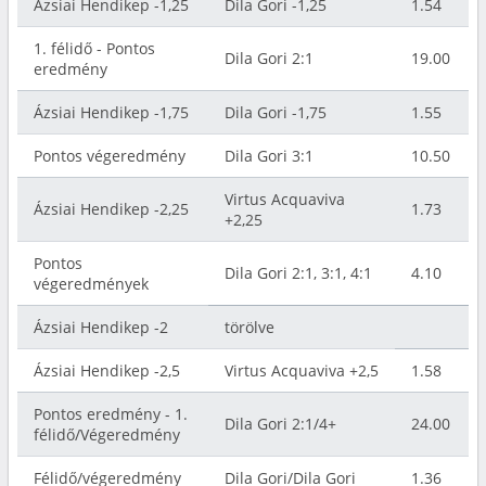
Ázsiai Hendikep -1,25
Dila Gori -1,25
1.54
1. félidő - Pontos
Dila Gori 2:1
19.00
eredmény
Ázsiai Hendikep -1,75
Dila Gori -1,75
1.55
Pontos végeredmény
Dila Gori 3:1
10.50
Virtus Acquaviva
Ázsiai Hendikep -2,25
1.73
+2,25
Pontos
Dila Gori 2:1, 3:1, 4:1
4.10
végeredmények
Ázsiai Hendikep -2
törölve
Ázsiai Hendikep -2,5
Virtus Acquaviva +2,5
1.58
Pontos eredmény - 1.
Dila Gori 2:1/4+
24.00
félidő/Végeredmény
Félidő/végeredmény
Dila Gori/Dila Gori
1.36