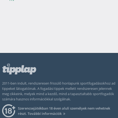
2011-ben indult, rendszeresen frissülő honlapunk sportfogadásokhoz ad
tippeket látogatóinak. A fogadási tippek mellett rendszeresen jelennek
meg cikkeink, melyek mind a kezdő, mind a tapasztaltabb sportfogadók
számára hasznos információkkal szolgálnak.
Szerencsejátékban 18 éven aluli személyek nem vehetnek
részt.
További információk