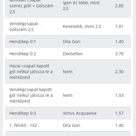
Igen és több, mint
szerez gólt + Gólszám
2.85
2,5
2,5
Vendégcsapat -
Kevesebb, mint 2,5
1.01
Gólszám 2,5
Hendikep 0:1
Dila Gori
1.40
Hendikep 0:2
Döntetlen
3.70
Hazai csapat kapott
gól nélkül játssza le a
Nem
2.30
mérkőzést
Vendégcsapat kapott
gól nélkül játssza le a
Nem
1.03
mérkőzést
Hendikep 0:3
Virtus Acquaviva
1.57
1. félidő - 1X2
Dila Gori
1.40