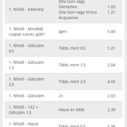
Dila Gori vagy
Döntetlen
1.03
1. félidő - Kétesély
Dila Gori vagy Virtus
1.21
Acquaviva
1. félidő - Mindkét
Igen
5.00
csapat szerez gólt?
1. félidő - Gólszám
Több, mint 0,5
1.21
0,5
1. félidő - Gólszám
Több, mint 1,5
2.04
1,5
1. félidő - Gólszám
Több, mint 2,5
4.05
2,5
1. félidő - Gólszám
2+
2.03
1. félidő - 1X2 +
Hazai és több
2.39
Gólszám 1,5
1. félidő - Hazai
Több, mint 0,5
1.36