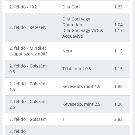
2. félidő - 1X2
Dila Gori
1.33
Dila Gori vagy
Döntetlen
1.04
2. félidő - Kétesély
Dila Gori vagy Virtus
1.17
Acquaviva
2. félidő - Mindkét
Nem
1.15
csapat szerez gólt?
2. félidő - Gólszám
Több, mint 0,5
1.15
0,5
2. félidő - Gólszám
Kevesebb, mint 1,5
1.88
1,5
2. félidő - Gólszám
Kevesebb, mint 2,5
1.26
2,5
2. félidő - Gólszám
1
2.82
2. félidő -