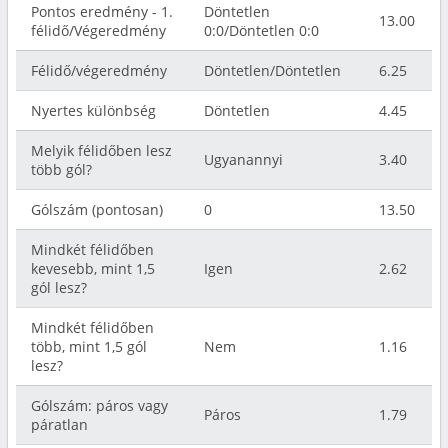
Pontos eredmény - 1.
Döntetlen
13.00
félidő/Végeredmény
0:0/Döntetlen 0:0
Félidő/végeredmény
Döntetlen/Döntetlen
6.25
Nyertes különbség
Döntetlen
4.45
Melyik félidőben lesz
Ugyanannyi
3.40
több gól?
Gólszám (pontosan)
0
13.50
Mindkét félidőben
kevesebb, mint 1,5
Igen
2.62
gól lesz?
Mindkét félidőben
több, mint 1,5 gól
Nem
1.16
lesz?
Gólszám: páros vagy
Páros
1.79
páratlan