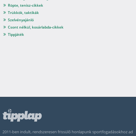
Röpte, tenisz-cikkek
Trükkök, taktikák
Szelvényajánló
Csont nélkül, kosárlabda-cikkek
Tippjáték
2011-ben indult, rendszeresen frissülő honlapunk sportfogadásokhoz ad