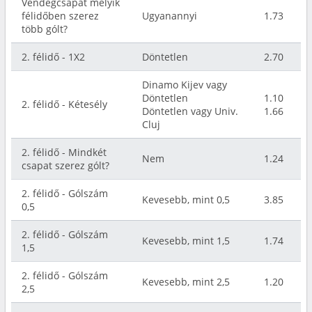
Vendégcsapat melyik
félidőben szerez
Ugyanannyi
1.73
több gólt?
2. félidő - 1X2
Döntetlen
2.70
Dinamo Kijev vagy
Döntetlen
1.10
2. félidő - Kétesély
Döntetlen vagy Univ.
1.66
Cluj
2. félidő - Mindkét
Nem
1.24
csapat szerez gólt?
2. félidő - Gólszám
Kevesebb, mint 0,5
3.85
0,5
2. félidő - Gólszám
Kevesebb, mint 1,5
1.74
1,5
2. félidő - Gólszám
Kevesebb, mint 2,5
1.20
2,5