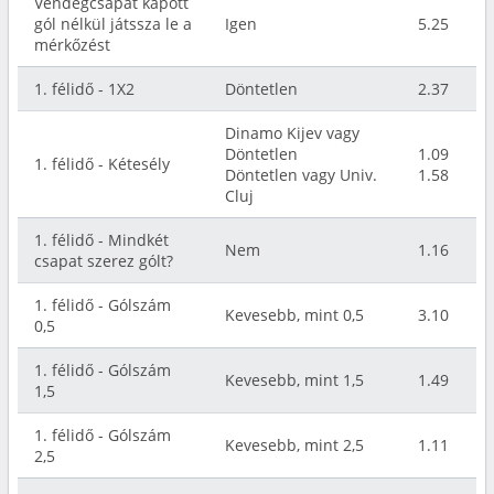
Vendégcsapat kapott
gól nélkül játssza le a
Igen
5.25
mérkőzést
1. félidő - 1X2
Döntetlen
2.37
Dinamo Kijev vagy
Döntetlen
1.09
1. félidő - Kétesély
Döntetlen vagy Univ.
1.58
Cluj
1. félidő - Mindkét
Nem
1.16
csapat szerez gólt?
1. félidő - Gólszám
Kevesebb, mint 0,5
3.10
0,5
1. félidő - Gólszám
Kevesebb, mint 1,5
1.49
1,5
1. félidő - Gólszám
Kevesebb, mint 2,5
1.11
2,5