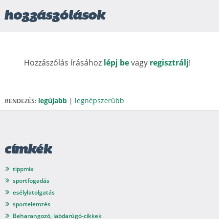
hozzászólások
Hozzászólás írásához
lépj be
vagy
regisztrálj
!
legújabb
|
legnépszerűbb
RENDEZÉS:
címkék
tippmix
sportfogadás
esélylatolgatás
sportelemzés
Beharangozó, labdarúgó-cikkek