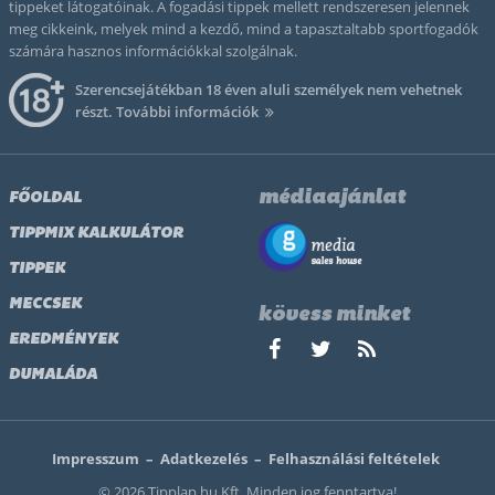
tippeket látogatóinak. A fogadási tippek mellett rendszeresen jelennek
meg cikkeink, melyek mind a kezdő, mind a tapasztaltabb sportfogadók
számára hasznos információkkal szolgálnak.
Szerencsejátékban 18 éven aluli személyek nem vehetnek
részt.
További információk
médiaajánlat
FŐOLDAL
TIPPMIX KALKULÁTOR
TIPPEK
MECCSEK
kövess minket
EREDMÉNYEK
DUMALÁDA
Impresszum
–
Adatkezelés
–
Felhasználási feltételek
© 2026 Tipplap.hu Kft. Minden jog fenntartva!