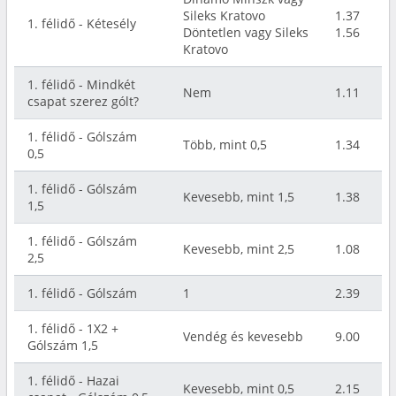
Sileks Kratovo
1.37
1. félidő - Kétesély
Döntetlen vagy Sileks
1.56
Kratovo
1. félidő - Mindkét
Nem
1.11
csapat szerez gólt?
1. félidő - Gólszám
Több, mint 0,5
1.34
0,5
1. félidő - Gólszám
Kevesebb, mint 1,5
1.38
1,5
1. félidő - Gólszám
Kevesebb, mint 2,5
1.08
2,5
1. félidő - Gólszám
1
2.39
1. félidő - 1X2 +
Vendég és kevesebb
9.00
Gólszám 1,5
1. félidő - Hazai
Kevesebb, mint 0,5
2.15