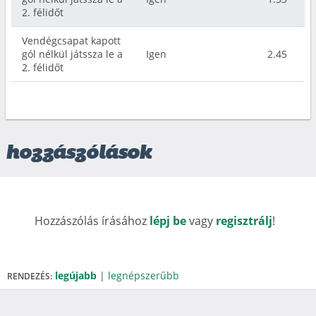
2. félidőt
Vendégcsapat kapott
gól nélkül játssza le a
Igen
2.45
2. félidőt
hozzászólások
Hozzászólás írásához
lépj be
vagy
regisztrálj
!
legújabb
|
legnépszerűbb
RENDEZÉS: