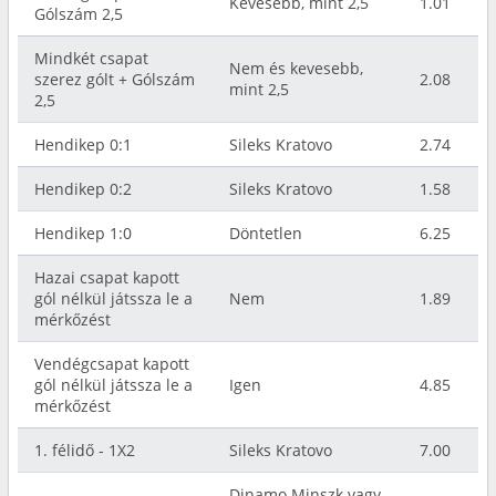
Kevesebb, mint 2,5
1.01
Gólszám 2,5
Mindkét csapat
Nem és kevesebb,
szerez gólt + Gólszám
2.08
mint 2,5
2,5
Hendikep 0:1
Sileks Kratovo
2.74
Hendikep 0:2
Sileks Kratovo
1.58
Hendikep 1:0
Döntetlen
6.25
Hazai csapat kapott
gól nélkül játssza le a
Nem
1.89
mérkőzést
Vendégcsapat kapott
gól nélkül játssza le a
Igen
4.85
mérkőzést
1. félidő - 1X2
Sileks Kratovo
7.00
Dinamo Minszk vagy