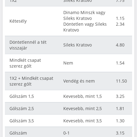
1X2
Sileks Kratovo
7.75
Dinamo Minszk vagy
Sileks Kratovo
1.15
Kétesély
Döntetlen vagy Sileks
2.34
Kratovo
Döntetlennél a tét
Sileks Kratovo
4.80
visszajár
Mindkét csapat
Nem
1.54
szerez gólt
1X2 + Mindkét csapat
Vendég és nem
11.50
szerez gólt
Gólszám 1,5
Kevesebb, mint 1,5
3.25
Gólszám 2,5
Kevesebb, mint 2,5
1.81
Gólszám 3,5
Kevesebb, mint 3,5
1.30
Gólszám
0-1
3.15