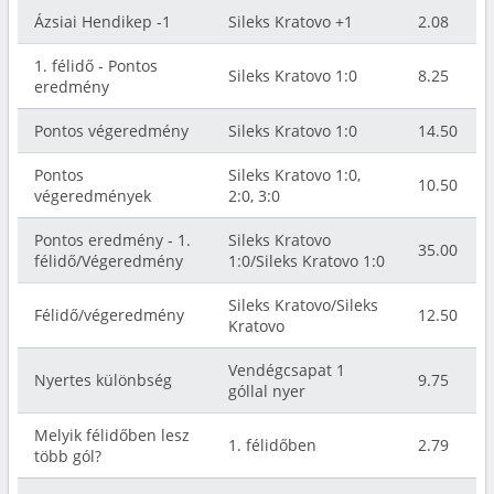
Ázsiai Hendikep -1
Sileks Kratovo +1
2.08
1. félidő - Pontos
Sileks Kratovo 1:0
8.25
eredmény
Pontos végeredmény
Sileks Kratovo 1:0
14.50
Pontos
Sileks Kratovo 1:0,
10.50
végeredmények
2:0, 3:0
Pontos eredmény - 1.
Sileks Kratovo
35.00
félidő/Végeredmény
1:0/Sileks Kratovo 1:0
Sileks Kratovo/Sileks
Félidő/végeredmény
12.50
Kratovo
Vendégcsapat 1
Nyertes különbség
9.75
góllal nyer
Melyik félidőben lesz
1. félidőben
2.79
több gól?