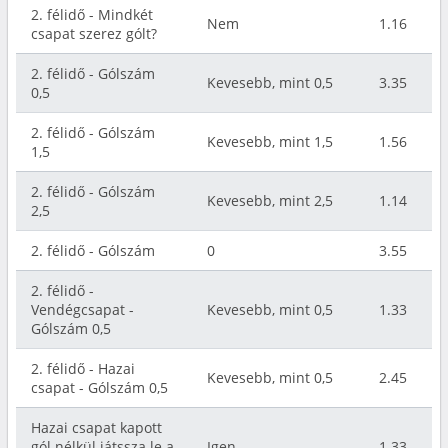
2. félidő - Mindkét
Nem
1.16
csapat szerez gólt?
2. félidő - Gólszám
Kevesebb, mint 0,5
3.35
0,5
2. félidő - Gólszám
Kevesebb, mint 1,5
1.56
1,5
2. félidő - Gólszám
Kevesebb, mint 2,5
1.14
2,5
2. félidő - Gólszám
0
3.55
2. félidő -
Vendégcsapat -
Kevesebb, mint 0,5
1.33
Gólszám 0,5
2. félidő - Hazai
Kevesebb, mint 0,5
2.45
csapat - Gólszám 0,5
Hazai csapat kapott
gól nélkül játssza le a
Igen
1.33