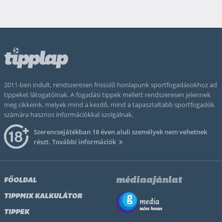
2011-ben indult, rendszeresen frissülő honlapunk sportfogadásokhoz ad
tippeket látogatóinak. A fogadási tippek mellett rendszeresen jelennek
meg cikkeink, melyek mind a kezdő, mind a tapasztaltabb sportfogadók
számára hasznos információkkal szolgálnak.
Szerencsejátékban 18 éven aluli személyek nem vehetnek
részt.
További információk
médiaajánlat
FŐOLDAL
TIPPMIX KALKULÁTOR
TIPPEK