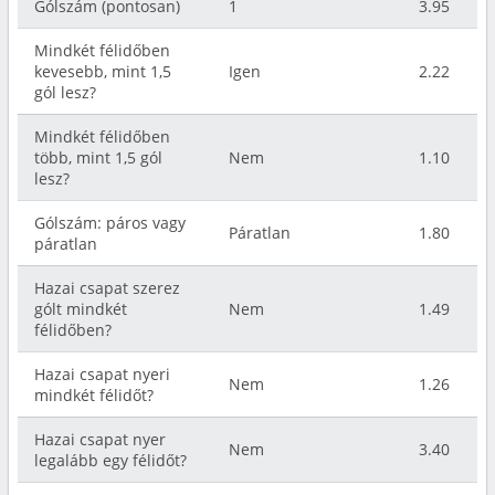
Gólszám (pontosan)
1
3.95
Mindkét félidőben
kevesebb, mint 1,5
Igen
2.22
gól lesz?
Mindkét félidőben
több, mint 1,5 gól
Nem
1.10
lesz?
Gólszám: páros vagy
Páratlan
1.80
páratlan
Hazai csapat szerez
gólt mindkét
Nem
1.49
félidőben?
Hazai csapat nyeri
Nem
1.26
mindkét félidőt?
Hazai csapat nyer
Nem
3.40
legalább egy félidőt?