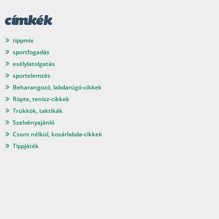
címkék
tippmix
sportfogadás
esélylatolgatás
sportelemzés
Beharangozó, labdarúgó-cikkek
Röpte, tenisz-cikkek
Trükkök, taktikák
Szelvényajánló
Csont nélkül, kosárlabda-cikkek
Tippjáték