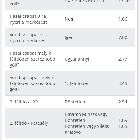
csak Sileks Kratovo
12.00
gólt?
Hazai csapat 0-ra
Nem
1.66
nyeri a mérkőzést
Vendégcsapat 0-ra
Igen
7.00
nyeri a mérkőzést
Hazai csapat melyik
félidőben szerez több
Ugyanannyi
2.77
gólt?
Vendégcsapat melyik
félidőben szerez több
1. félidőben
4.45
gólt?
2. félidő - 1X2
Döntetlen
2.54
Dinamo Minszk vagy
Döntetlen
1.09
2. félidő - Kétesély
Döntetlen vagy Sileks
1.65
Kratovo