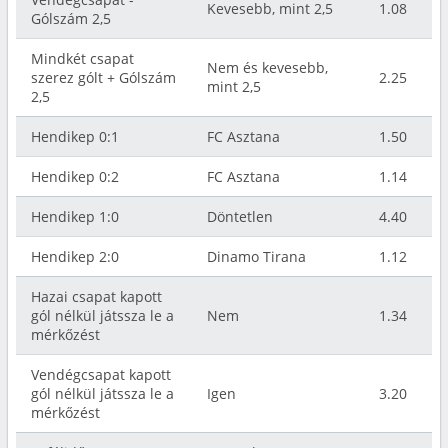
Kevesebb, mint 2,5
1.08
Gólszám 2,5
Mindkét csapat
Nem és kevesebb,
szerez gólt + Gólszám
2.25
mint 2,5
2,5
Hendikep 0:1
FC Asztana
1.50
Hendikep 0:2
FC Asztana
1.14
Hendikep 1:0
Döntetlen
4.40
Hendikep 2:0
Dinamo Tirana
1.12
Hazai csapat kapott
gól nélkül játssza le a
Nem
1.34
mérkőzést
Vendégcsapat kapott
gól nélkül játssza le a
Igen
3.20
mérkőzést