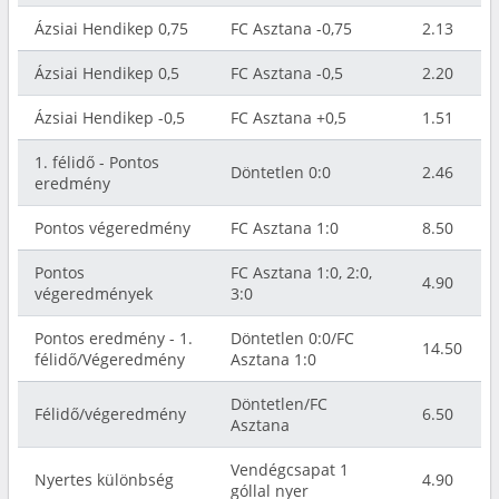
Ázsiai Hendikep 0,75
FC Asztana -0,75
2.13
Ázsiai Hendikep 0,5
FC Asztana -0,5
2.20
Ázsiai Hendikep -0,5
FC Asztana +0,5
1.51
1. félidő - Pontos
Döntetlen 0:0
2.46
eredmény
Pontos végeredmény
FC Asztana 1:0
8.50
Pontos
FC Asztana 1:0, 2:0,
4.90
végeredmények
3:0
Pontos eredmény - 1.
Döntetlen 0:0/FC
14.50
félidő/Végeredmény
Asztana 1:0
Döntetlen/FC
Félidő/végeredmény
6.50
Asztana
Vendégcsapat 1
Nyertes különbség
4.90
góllal nyer