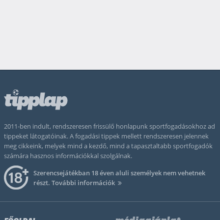
2011-ben indult, rendszeresen frissülő honlapunk sportfogadásokhoz ad
tippeket látogatóinak. A fogadási tippek mellett rendszeresen jelennek
meg cikkeink, melyek mind a kezdő, mind a tapasztaltabb sportfogadók
számára hasznos információkkal szolgálnak.
Szerencsejátékban 18 éven aluli személyek nem vehetnek
részt.
További információk