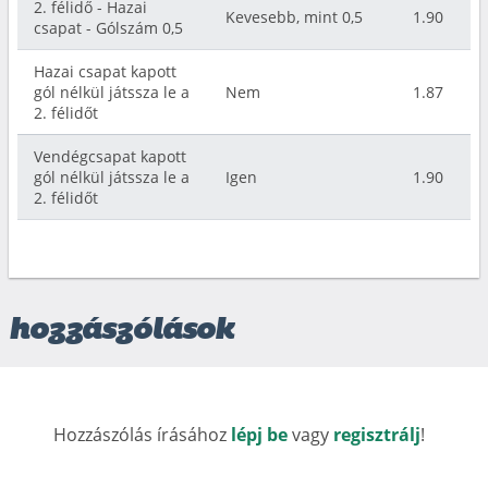
2. félidő - Hazai
Kevesebb, mint 0,5
1.90
csapat - Gólszám 0,5
Hazai csapat kapott
gól nélkül játssza le a
Nem
1.87
2. félidőt
Vendégcsapat kapott
gól nélkül játssza le a
Igen
1.90
2. félidőt
hozzászólások
Hozzászólás írásához
lépj be
vagy
regisztrálj
!