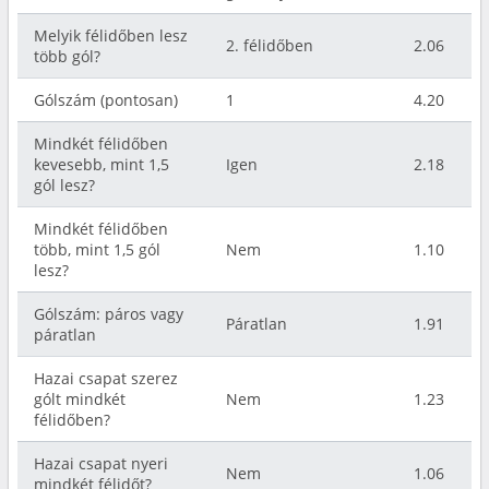
Melyik félidőben lesz
2. félidőben
2.06
több gól?
Gólszám (pontosan)
1
4.20
Mindkét félidőben
kevesebb, mint 1,5
Igen
2.18
gól lesz?
Mindkét félidőben
több, mint 1,5 gól
Nem
1.10
lesz?
Gólszám: páros vagy
Páratlan
1.91
páratlan
Hazai csapat szerez
gólt mindkét
Nem
1.23
félidőben?
Hazai csapat nyeri
Nem
1.06
mindkét félidőt?