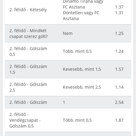
Dinamo Tirana vagy
FC Asztana
1.37
2. félidő - Kétesély
Döntetlen vagy FC
1.31
Asztana
2. félidő - Mindkét
Nem
1.25
csapat szerez gólt?
2. félidő - Gólszám
Több, mint 0,5
1.24
0,5
2. félidő - Gólszám
Kevesebb, mint 1,5
1.57
1,5
2. félidő - Gólszám
Kevesebb, mint 2,5
1.14
2,5
2. félidő - Gólszám
1
2.54
2. félidő -
Vendégcsapat -
Több, mint 0,5
1.87
Gólszám 0,5