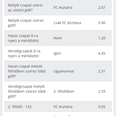
Melyik csapat szerzi
FC Asztana
2.07
az utolsó gólt?
Melyik csapat szerez
csak FC Asztana
5.00
gólt?
Hazai csapat 0-ra
Nem
1.20
nyeri a mérkőzést
Vendégcsapat 0-ra
Igen
4.45
nyeri a mérkőzést
Hazai csapat melyik
félidőben szerez több
Ugyanannyi
2.31
gólt?
Vendégcsapat melyik
félidőben szerez több
2. félidőben
2.59
gólt?
2. félidő - 1X2
FC Asztana
3.05