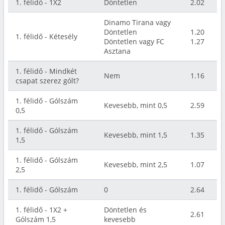
1. félidő - 1X2
Döntetlen
2.02
Dinamo Tirana vagy
Döntetlen
1.20
1. félidő - Kétesély
Döntetlen vagy FC
1.27
Asztana
1. félidő - Mindkét
Nem
1.16
csapat szerez gólt?
1. félidő - Gólszám
Kevesebb, mint 0,5
2.59
0,5
1. félidő - Gólszám
Kevesebb, mint 1,5
1.35
1,5
1. félidő - Gólszám
Kevesebb, mint 2,5
1.07
2,5
1. félidő - Gólszám
0
2.64
1. félidő - 1X2 +
Döntetlen és
2.61
Gólszám 1,5
kevesebb