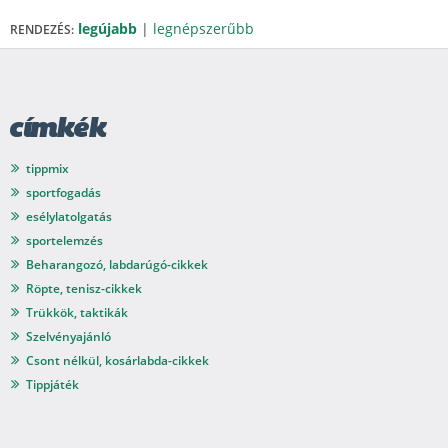
legújabb
|
legnépszerűbb
RENDEZÉS:
címkék
tippmix
sportfogadás
esélylatolgatás
sportelemzés
Beharangozó, labdarúgó-cikkek
Röpte, tenisz-cikkek
Trükkök, taktikák
Szelvényajánló
Csont nélkül, kosárlabda-cikkek
Tippjáték