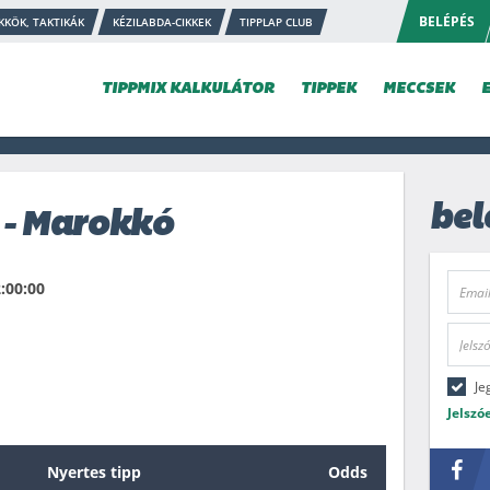
BELÉPÉS
KKÖK, TAKTIKÁK
KÉZILABDA-CIKKEK
TIPPLAP CLUB
TIPPMIX KALKULÁTOR
TIPPEK
MECCSEK
bel
 - Marokkó
:00:00
Je
Jelszó
Nyertes tipp
Odds