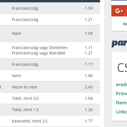
Franciaország
1.59
Franciaország
1.21
N
Nem
1.09
par
Franciaország vagy Döntetlen
1.11
Franciaország vagy Marokkó
1.21
Franciaország
1.17
Nem
1.80
ered
t
Hazai és nem
2.43
Prim
Több, mint 0,5
1.04
Nemz
Több, mint 1,5
1.26
Linkc
Kevesebb, mint 2,5
1.77