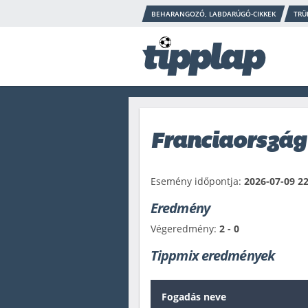
BEHARANGOZÓ, LABDARÚGÓ-CIKKEK
TRÜ
Franciaország
Esemény időpontja:
2026-07-09 22
Eredmény
Végeredmény:
2 - 0
Tippmix eredmények
Fogadás neve