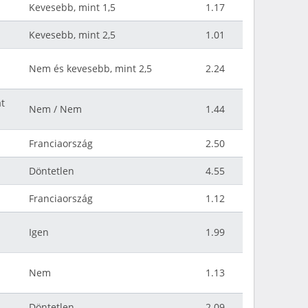
Kevesebb, mint 1,5
1.17
Kevesebb, mint 2,5
1.01
Nem és kevesebb, mint 2,5
2.24
at
Nem / Nem
1.44
Franciaország
2.50
Döntetlen
4.55
Franciaország
1.12
Igen
1.99
Nem
1.13
Döntetlen
2.09