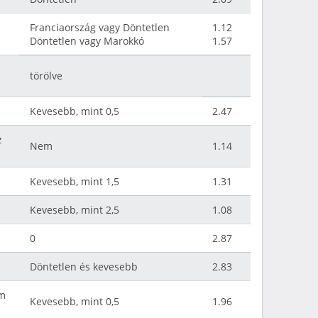
Franciaország vagy Döntetlen
1.12
Döntetlen vagy Marokkó
1.57
törölve
Kevesebb, mint 0,5
2.47
z
Nem
1.14
Kevesebb, mint 1,5
1.31
Kevesebb, mint 2,5
1.08
0
2.87
Döntetlen és kevesebb
2.83
ám
Kevesebb, mint 0,5
1.96