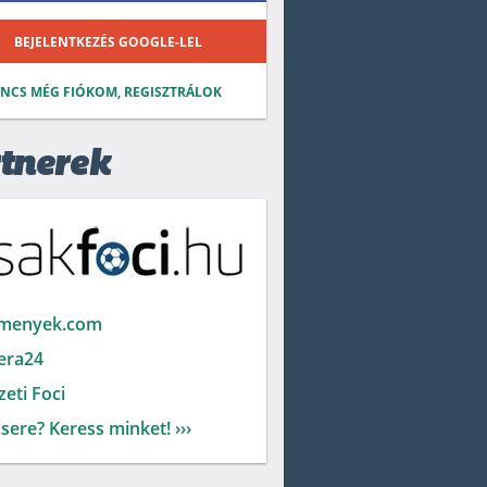
BEJELENTKEZÉS GOOGLE-LEL
INCS MÉG FIÓKOM, REGISZTRÁLOK
tnerek
menyek.com
era24
eti Foci
sere? Keress minket! ›››