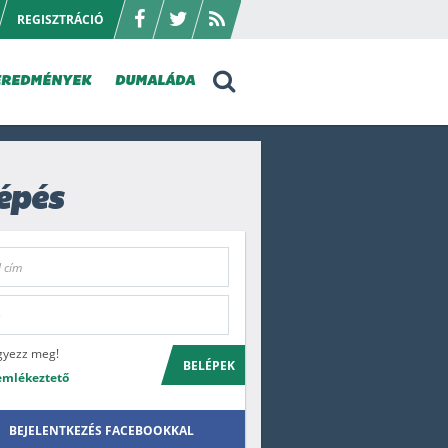
REGISZTRÁCIÓ
EREDMÉNYEK
DUMALÁDA
épés
gyezz meg!
BELÉPEK
emlékeztető
BEJELENTKEZÉS FACEBOOKKAL