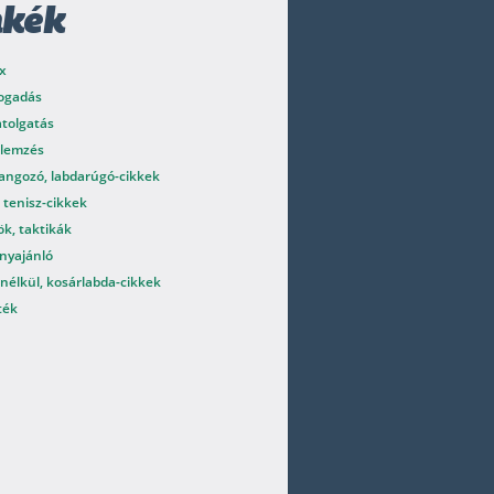
mkék
x
fogadás
atolgatás
elemzés
angozó, labdarúgó-cikkek
 tenisz-cikkek
k, taktikák
nyajánló
nélkül, kosárlabda-cikkek
ték