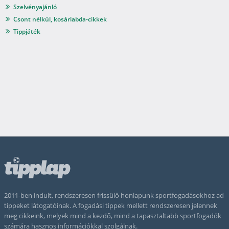
Szelvényajánló
Csont nélkül, kosárlabda-cikkek
Tippjáték
2011-ben indult, rendszeresen frissülő honlapunk sportfogadásokhoz ad
tippeket látogatóinak. A fogadási tippek mellett rendszeresen jelennek
meg cikkeink, melyek mind a kezdő, mind a tapasztaltabb sportfogadók
számára hasznos információkkal szolgálnak.