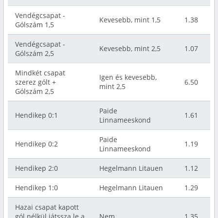
Vendégcsapat -
Kevesebb, mint 1,5
1.38
Gólszám 1,5
Vendégcsapat -
Kevesebb, mint 2,5
1.07
Gólszám 2,5
Mindkét csapat
Igen és kevesebb,
szerez gólt +
6.50
mint 2,5
Gólszám 2,5
Paide
Hendikep 0:1
1.61
Linnameeskond
Paide
Hendikep 0:2
1.19
Linnameeskond
Hendikep 2:0
Hegelmann Litauen
1.12
Hendikep 1:0
Hegelmann Litauen
1.29
Hazai csapat kapott
gól nélkül játssza le a
Nem
1.35