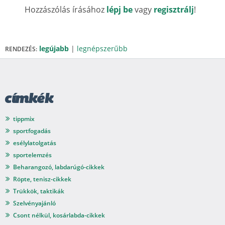
Hozzászólás írásához
lépj be
vagy
regisztrálj
!
legújabb
|
legnépszerűbb
RENDEZÉS:
címkék
tippmix
sportfogadás
esélylatolgatás
sportelemzés
Beharangozó, labdarúgó-cikkek
Röpte, tenisz-cikkek
Trükkök, taktikák
Szelvényajánló
Csont nélkül, kosárlabda-cikkek