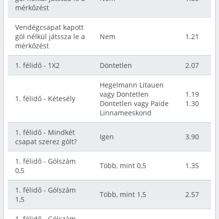
mérkőzést
Vendégcsapat kapott
gól nélkül játssza le a
Nem
1.21
mérkőzést
1. félidő - 1X2
Döntetlen
2.07
Hegelmann Litauen
vagy Döntetlen
1.19
1. félidő - Kétesély
Döntetlen vagy Paide
1.30
Linnameeskond
1. félidő - Mindkét
Igen
3.90
csapat szerez gólt?
1. félidő - Gólszám
Több, mint 0,5
1.35
0,5
1. félidő - Gólszám
Több, mint 1,5
2.57
1,5
1. félidő - Gólszám