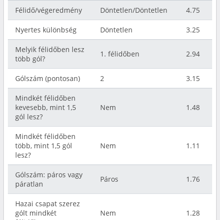
Félidő/végeredmény
Döntetlen/Döntetlen
4.75
Nyertes különbség
Döntetlen
3.25
Melyik félidőben lesz
1. félidőben
2.94
több gól?
Gólszám (pontosan)
2
3.15
Mindkét félidőben
kevesebb, mint 1,5
Nem
1.48
gól lesz?
Mindkét félidőben
több, mint 1,5 gól
Nem
1.11
lesz?
Gólszám: páros vagy
Páros
1.76
páratlan
Hazai csapat szerez
gólt mindkét
Nem
1.28