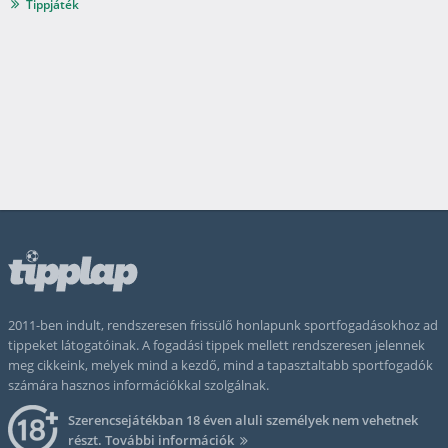
Tippjáték
2011-ben indult, rendszeresen frissülő honlapunk sportfogadásokhoz ad
tippeket látogatóinak. A fogadási tippek mellett rendszeresen jelennek
meg cikkeink, melyek mind a kezdő, mind a tapasztaltabb sportfogadók
számára hasznos információkkal szolgálnak.
Szerencsejátékban 18 éven aluli személyek nem vehetnek
részt.
További információk