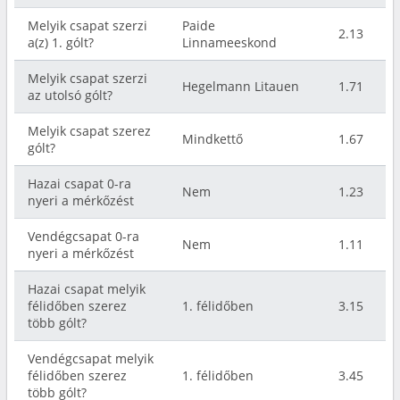
Melyik csapat szerzi
Paide
2.13
a(z) 1. gólt?
Linnameeskond
Melyik csapat szerzi
Hegelmann Litauen
1.71
az utolsó gólt?
Melyik csapat szerez
Mindkettő
1.67
gólt?
Hazai csapat 0-ra
Nem
1.23
nyeri a mérkőzést
Vendégcsapat 0-ra
Nem
1.11
nyeri a mérkőzést
Hazai csapat melyik
félidőben szerez
1. félidőben
3.15
több gólt?
Vendégcsapat melyik
félidőben szerez
1. félidőben
3.45
több gólt?