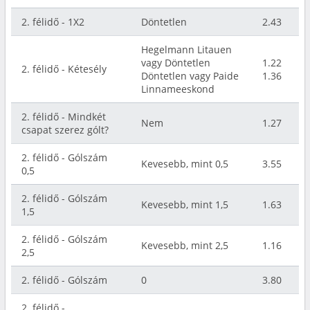
2. félidő - 1X2
Döntetlen
2.43
Hegelmann Litauen
vagy Döntetlen
1.22
2. félidő - Kétesély
Döntetlen vagy Paide
1.36
Linnameeskond
2. félidő - Mindkét
Nem
1.27
csapat szerez gólt?
2. félidő - Gólszám
Kevesebb, mint 0,5
3.55
0,5
2. félidő - Gólszám
Kevesebb, mint 1,5
1.63
1,5
2. félidő - Gólszám
Kevesebb, mint 2,5
1.16
2,5
2. félidő - Gólszám
0
3.80
2. félidő -