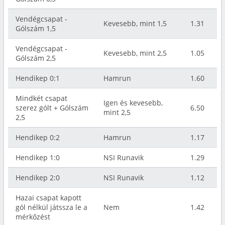
Vendégcsapat -
Kevesebb, mint 1,5
1.31
Gólszám 1,5
Vendégcsapat -
Kevesebb, mint 2,5
1.05
Gólszám 2,5
Hendikep 0:1
Hamrun
1.60
Mindkét csapat
Igen és kevesebb,
szerez gólt + Gólszám
6.50
mint 2,5
2,5
Hendikep 0:2
Hamrun
1.17
Hendikep 1:0
NSI Runavik
1.29
Hendikep 2:0
NSI Runavik
1.12
Hazai csapat kapott
gól nélkül játssza le a
Nem
1.42
mérkőzést