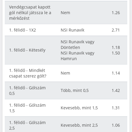
Vendégcsapat kapott
gól nélkül játssza le a
Nem
1.26
mérkőzést
1. félidő - 1X2
NSI Runavik
2.71
NSI Runavik vagy
Döntetlen
1.18
1. félidő - Kétesély
NSI Runavik vagy
1.50
Hamrun
1. félidő - Mindkét
Nem
1.14
csapat szerez gólt?
1. félidő - Gólszám
Több, mint 0,5
1.42
0,5
1. félidő - Gólszám
Kevesebb, mint 1,5
1.31
1,5
1. félidő - Gólszám
Kevesebb, mint 2,5
1.06
2,5