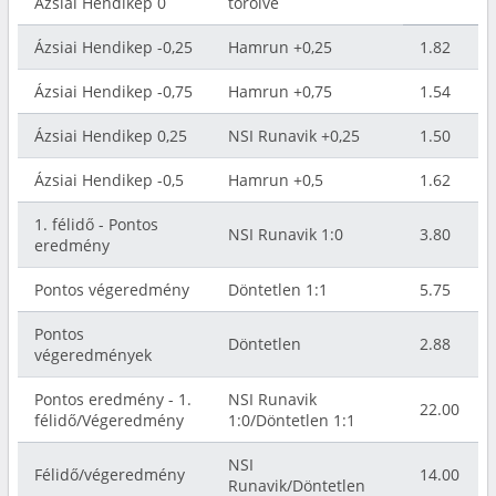
Ázsiai Hendikep 0
törölve
Ázsiai Hendikep -0,25
Hamrun +0,25
1.82
Ázsiai Hendikep -0,75
Hamrun +0,75
1.54
Ázsiai Hendikep 0,25
NSI Runavik +0,25
1.50
Ázsiai Hendikep -0,5
Hamrun +0,5
1.62
1. félidő - Pontos
NSI Runavik 1:0
3.80
eredmény
Pontos végeredmény
Döntetlen 1:1
5.75
Pontos
Döntetlen
2.88
végeredmények
Pontos eredmény - 1.
NSI Runavik
22.00
félidő/Végeredmény
1:0/Döntetlen 1:1
NSI
Félidő/végeredmény
14.00
Runavik/Döntetlen