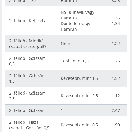
2. félidő - 1X2
Hamrun
3.25
NSI Runavik vagy
Hamrun
1.36
2. félidő - Kétesély
Döntetlen vagy
1.34
Hamrun
2. félidő - Mindkét
Nem
1.22
csapat szerez gólt?
2. félidő - Gólszám
Több, mint 0,5
1.25
0,5
2. félidő - Gólszám
Kevesebb, mint 1,5
1.52
1,5
2. félidő - Gólszám
Kevesebb, mint 2,5
1.12
2,5
2. félidő - Gólszám
1
2.47
2. félidő - Hazai
Kevesebb, mint 0,5
1.90
csapat - Gólszám 0,5