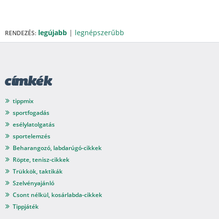
legújabb
|
legnépszerűbb
RENDEZÉS:
címkék
tippmix
sportfogadás
esélylatolgatás
sportelemzés
Beharangozó, labdarúgó-cikkek
Röpte, tenisz-cikkek
Trükkök, taktikák
Szelvényajánló
Csont nélkül, kosárlabda-cikkek
Tippjáték