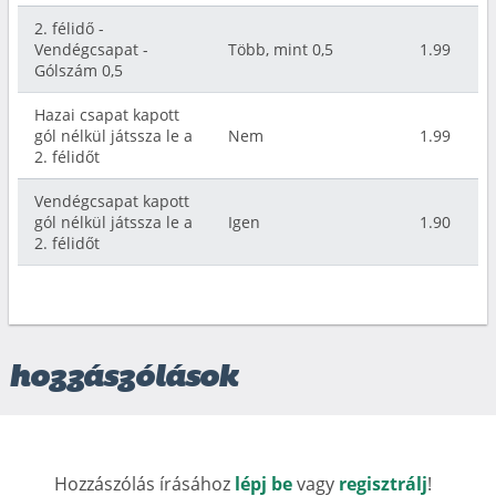
2. félidő -
Vendégcsapat -
Több, mint 0,5
1.99
Gólszám 0,5
Hazai csapat kapott
gól nélkül játssza le a
Nem
1.99
2. félidőt
Vendégcsapat kapott
gól nélkül játssza le a
Igen
1.90
2. félidőt
hozzászólások
Hozzászólás írásához
lépj be
vagy
regisztrálj
!