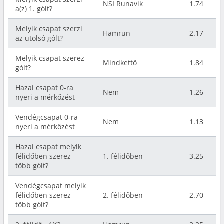
NSI Runavik
1.74
a(z) 1. gólt?
Melyik csapat szerzi
Hamrun
2.17
az utolsó gólt?
Melyik csapat szerez
Mindkettő
1.84
gólt?
Hazai csapat 0-ra
Nem
1.26
nyeri a mérkőzést
Vendégcsapat 0-ra
Nem
1.13
nyeri a mérkőzést
Hazai csapat melyik
félidőben szerez
1. félidőben
3.25
több gólt?
Vendégcsapat melyik
félidőben szerez
2. félidőben
2.70
több gólt?