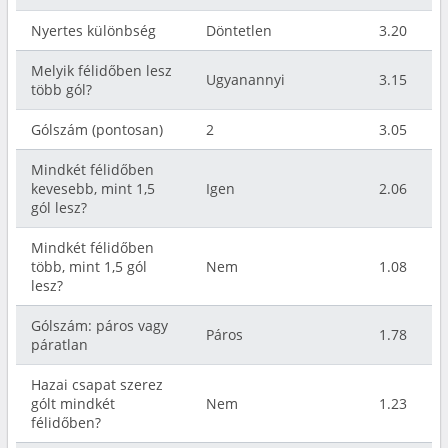
Nyertes különbség
Döntetlen
3.20
Melyik félidőben lesz
Ugyanannyi
3.15
több gól?
Gólszám (pontosan)
2
3.05
Mindkét félidőben
kevesebb, mint 1,5
Igen
2.06
gól lesz?
Mindkét félidőben
több, mint 1,5 gól
Nem
1.08
lesz?
Gólszám: páros vagy
Páros
1.78
páratlan
Hazai csapat szerez
gólt mindkét
Nem
1.23
félidőben?