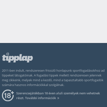
2011-ben indult, rendszeresen frissülő honlapunk sportfogadásokhoz ad
tippeket látogatóinak. A fogadási tippek mellett rendszeresen jelennek
meg cikkeink, melyek mind a kezdő, mind a tapasztaltabb sportfogadók
számára hasznos információkkal szolgálnak.
Szerencsejátékban 18 éven aluli személyek nem vehetnek
részt.
További információk