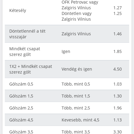
OFK Petrovac vagy
Zalgiris Vilnius
1.27
Kétesély
Döntetlen vagy
1.25
Zalgiris Vilnius
Döntetlennél a tét
Zalgiris Vilnius
1.46
visszajár
Mindkét csapat
Igen
1.85
szerez gólt
1X2 + Mindkét csapat
Vendég és igen
4.50
szerez gólt
Gólszám 0,5
Több, mint 0,5
1.03
Gólszám 1,5
Több, mint 1,5
1.30
Gólszám 2,5
Több, mint 2,5
1.96
Gólszám 4,5
Kevesebb, mint 4,5
1.13
Gólszám 3,5
Több, mint 3,5
3.30