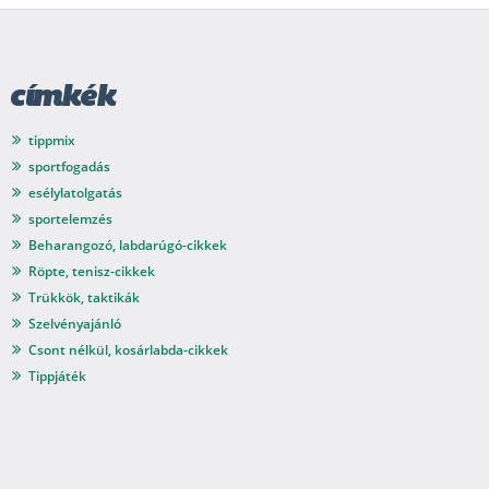
címkék
tippmix
sportfogadás
esélylatolgatás
sportelemzés
Beharangozó, labdarúgó-cikkek
Röpte, tenisz-cikkek
Trükkök, taktikák
Szelvényajánló
Csont nélkül, kosárlabda-cikkek
Tippjáték