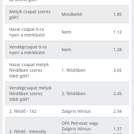
Melyik csapat szerez
Mindkettő
1.85
gólt?
Hazai csapat 0-ra
Nem
1.12
nyeri a mérkőzést
Vendégcsapat 0-ra
Nem
1.28
nyeri a mérkőzést
Hazai csapat melyik
félidőben szerez
1. félidőben
3.65
több gólt?
Vendégcsapat melyik
félidőben szerez
2. félidőben
2.45
több gólt?
2. félidő - 1X2
Zalgiris Vilnius
2.34
OFK Petrovac vagy
Zalgiris Vilnius
1.37
2. félidő - Kétesély