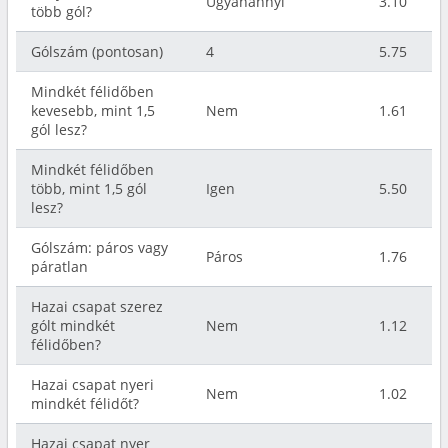
Ugyanannyi
3.10
több gól?
Gólszám (pontosan)
4
5.75
Mindkét félidőben
kevesebb, mint 1,5
Nem
1.61
gól lesz?
Mindkét félidőben
több, mint 1,5 gól
Igen
5.50
lesz?
Gólszám: páros vagy
Páros
1.76
páratlan
Hazai csapat szerez
gólt mindkét
Nem
1.12
félidőben?
Hazai csapat nyeri
Nem
1.02
mindkét félidőt?
Hazai csapat nyer