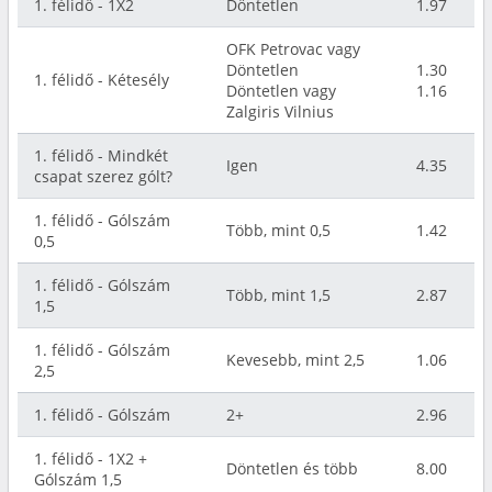
1. félidő - 1X2
Döntetlen
1.97
OFK Petrovac vagy
Döntetlen
1.30
1. félidő - Kétesély
Döntetlen vagy
1.16
Zalgiris Vilnius
1. félidő - Mindkét
Igen
4.35
csapat szerez gólt?
1. félidő - Gólszám
Több, mint 0,5
1.42
0,5
1. félidő - Gólszám
Több, mint 1,5
2.87
1,5
1. félidő - Gólszám
Kevesebb, mint 2,5
1.06
2,5
1. félidő - Gólszám
2+
2.96
1. félidő - 1X2 +
Döntetlen és több
8.00
Gólszám 1,5