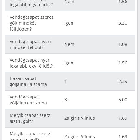
Nem
1.56
legalább egy félidőt?
Vendégcsapat szerez
gólt mindkét
Igen
3.30
félidőben?
Vendégcsapat nyeri
Nem
1.08
mindkét félidőt?
Vendégcsapat nyer
Igen
1.56
legalább egy félidőt?
Hazai csapat
1
2.39
góljainak a száma
Vendégcsapat
3+
5.00
góljainak a száma
Melyik csapat szerzi
Zalgiris Vilnius
1.69
a(z) 1. gólt?
Melyik csapat szerzi
Zalgiris Vilnius
1.69
az utolsó gólt?