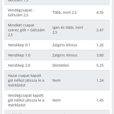
Vendégcsapat -
Több, mint 2,5
4.35
Gólszám 2,5
Mindkét csapat
Igen és több, mint
szerez gólt + Gólszám
2.47
2,5
2,5
Hendikep 0:1
Zalgiris Vilnius
1.26
Hendikep 1:0
Zalgiris Vilnius
3.80
Hendikep 2:0
Döntetlen
5.25
Hazai csapat kapott
gól nélkül játssza le a
Nem
1.24
mérkőzést
Vendégcsapat kapott
gól nélkül játssza le a
Nem
1.45
mérkőzést