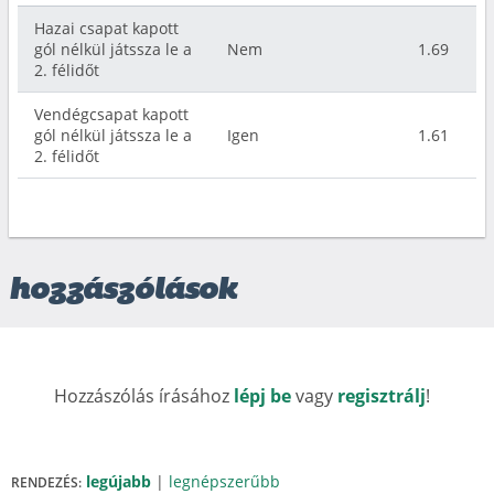
Hazai csapat kapott
gól nélkül játssza le a
Nem
1.69
2. félidőt
Vendégcsapat kapott
gól nélkül játssza le a
Igen
1.61
2. félidőt
hozzászólások
Hozzászólás írásához
lépj be
vagy
regisztrálj
!
legújabb
|
legnépszerűbb
RENDEZÉS: