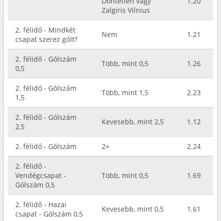
Döntetlen vagy
1.20
Zalgiris Vilnius
2. félidő - Mindkét
Nem
1.21
csapat szerez gólt?
2. félidő - Gólszám
Több, mint 0,5
1.26
0,5
2. félidő - Gólszám
Több, mint 1,5
2.23
1,5
2. félidő - Gólszám
Kevesebb, mint 2,5
1.12
2,5
2. félidő - Gólszám
2+
2.24
2. félidő -
Vendégcsapat -
Több, mint 0,5
1.69
Gólszám 0,5
2. félidő - Hazai
Kevesebb, mint 0,5
1.61
csapat - Gólszám 0,5