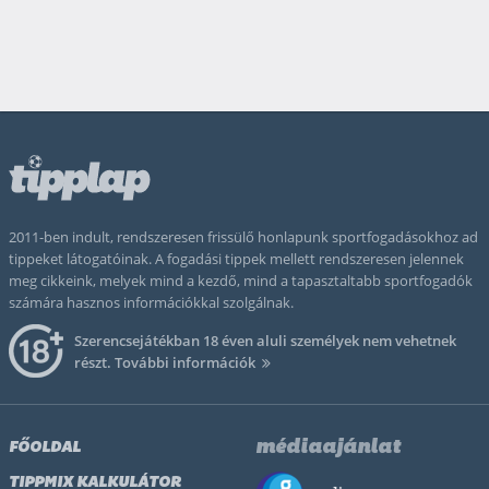
2011-ben indult, rendszeresen frissülő honlapunk sportfogadásokhoz ad
tippeket látogatóinak. A fogadási tippek mellett rendszeresen jelennek
meg cikkeink, melyek mind a kezdő, mind a tapasztaltabb sportfogadók
számára hasznos információkkal szolgálnak.
Szerencsejátékban 18 éven aluli személyek nem vehetnek
részt.
További információk
médiaajánlat
FŐOLDAL
TIPPMIX KALKULÁTOR