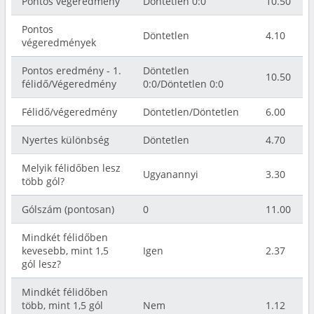
Pontos végeredmény
Döntetlen 0:0
10.50
Pontos
Döntetlen
4.10
végeredmények
Pontos eredmény - 1.
Döntetlen
10.50
félidő/Végeredmény
0:0/Döntetlen 0:0
Félidő/végeredmény
Döntetlen/Döntetlen
6.00
Nyertes különbség
Döntetlen
4.70
Melyik félidőben lesz
Ugyanannyi
3.30
több gól?
Gólszám (pontosan)
0
11.00
Mindkét félidőben
kevesebb, mint 1,5
Igen
2.37
gól lesz?
Mindkét félidőben
több, mint 1,5 gól
Nem
1.12