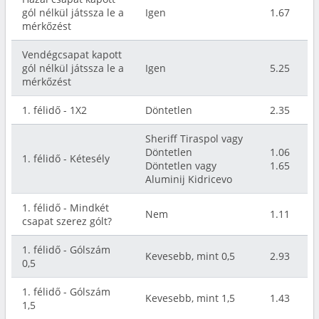
gól nélkül játssza le a
Igen
1.67
mérkőzést
Vendégcsapat kapott
gól nélkül játssza le a
Igen
5.25
mérkőzést
1. félidő - 1X2
Döntetlen
2.35
Sheriff Tiraspol vagy
Döntetlen
1.06
1. félidő - Kétesély
Döntetlen vagy
1.65
Aluminij Kidricevo
1. félidő - Mindkét
Nem
1.11
csapat szerez gólt?
1. félidő - Gólszám
Kevesebb, mint 0,5
2.93
0,5
1. félidő - Gólszám
Kevesebb, mint 1,5
1.43
1,5