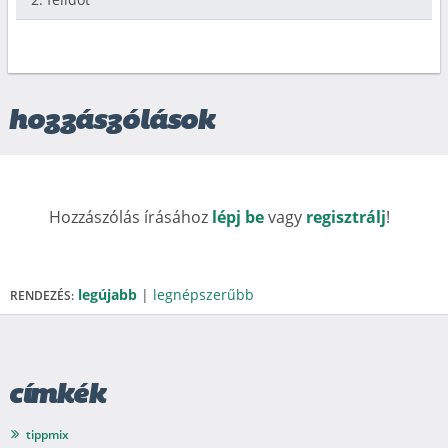
hozzászólások
Hozzászólás írásához
lépj be
vagy
regisztrálj
!
legújabb
|
legnépszerűbb
RENDEZÉS:
címkék
tippmix