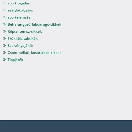
sportfogadás
esélylatolgatás
sportelemzés
Beharangozó, labdarúgó-cikkek
Röpte, tenisz-cikkek
Trükkök, taktikák
Szelvényajánló
Csont nélkül, kosárlabda-cikkek
Tippjáték