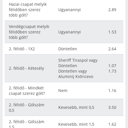
Hazai csapat melyik
félidőben szerez
Ugyanannyi
2.89
több gólt?
Vendégcsapat melyik
félidőben szerez
Ugyanannyi
1.53
több gólt?
2. félidő - 1X2
Döntetlen
2.64
Sheriff Tiraspol vagy
Döntetlen
1.07
2. félidő - Kétesély
Döntetlen vagy
1.73
Aluminij Kidricevo
2. félidő - Mindkét
Nem
1.16
csapat szerez gólt?
2. félidő - Gólszám
Kevesebb, mint 0,5
3.50
0,5
2. félidő - Gólszám
Kevesebb, mint 1,5
1.62
1,5