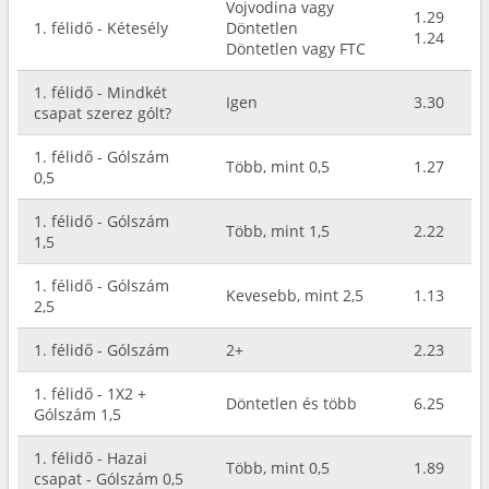
Vojvodina vagy
1.29
1. félidő - Kétesély
Döntetlen
1.24
Döntetlen vagy FTC
1. félidő - Mindkét
Igen
3.30
csapat szerez gólt?
1. félidő - Gólszám
Több, mint 0,5
1.27
0,5
1. félidő - Gólszám
Több, mint 1,5
2.22
1,5
1. félidő - Gólszám
Kevesebb, mint 2,5
1.13
2,5
1. félidő - Gólszám
2+
2.23
1. félidő - 1X2 +
Döntetlen és több
6.25
Gólszám 1,5
1. félidő - Hazai
Több, mint 0,5
1.89
csapat - Gólszám 0,5