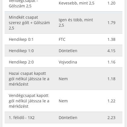
Vendégcsapat -
Kevesebb, mint 2,5
1.20
Gólszám 2,5
Mindkét csapat
Igen és több, mint
szerez gólt + Gólszám
1.79
2,5
2,5
Hendikep 0:1
FTC
1.38
Hendikep 1:0
Döntetlen
4.15
Hendikep 2:0
Vojvodina
1.16
Hazai csapat kapott
gól nélkül játssza le a
Nem
1.18
mérkőzést
Vendégcsapat kapott
gól nélkül játssza le a
Nem
1.22
mérkőzést
1. félidő - 1X2
Döntetlen
2.23