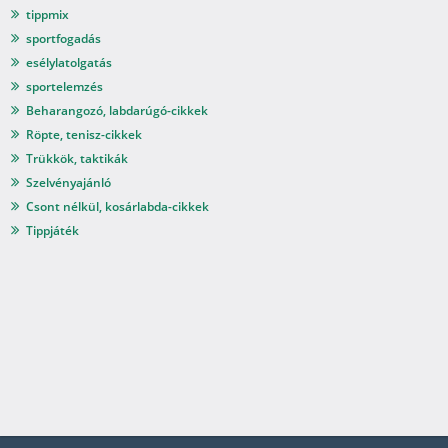
tippmix
sportfogadás
esélylatolgatás
sportelemzés
Beharangozó, labdarúgó-cikkek
Röpte, tenisz-cikkek
Trükkök, taktikák
Szelvényajánló
Csont nélkül, kosárlabda-cikkek
Tippjáték