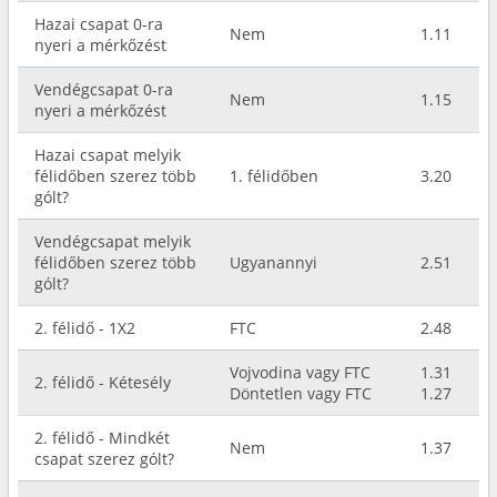
Hazai csapat 0-ra
Nem
1.11
nyeri a mérkőzést
Vendégcsapat 0-ra
Nem
1.15
nyeri a mérkőzést
Hazai csapat melyik
félidőben szerez több
1. félidőben
3.20
gólt?
Vendégcsapat melyik
félidőben szerez több
Ugyanannyi
2.51
gólt?
2. félidő - 1X2
FTC
2.48
Vojvodina vagy FTC
1.31
2. félidő - Kétesély
Döntetlen vagy FTC
1.27
2. félidő - Mindkét
Nem
1.37
csapat szerez gólt?