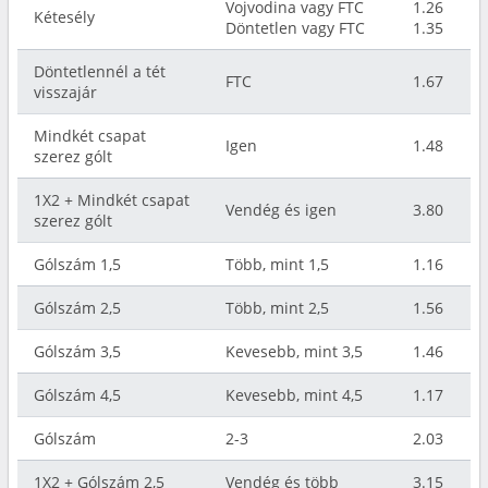
Vojvodina vagy FTC
1.26
Kétesély
Döntetlen vagy FTC
1.35
Döntetlennél a tét
FTC
1.67
visszajár
Mindkét csapat
Igen
1.48
szerez gólt
1X2 + Mindkét csapat
Vendég és igen
3.80
szerez gólt
Gólszám 1,5
Több, mint 1,5
1.16
Gólszám 2,5
Több, mint 2,5
1.56
Gólszám 3,5
Kevesebb, mint 3,5
1.46
Gólszám 4,5
Kevesebb, mint 4,5
1.17
Gólszám
2-3
2.03
1X2 + Gólszám 2,5
Vendég és több
3.15