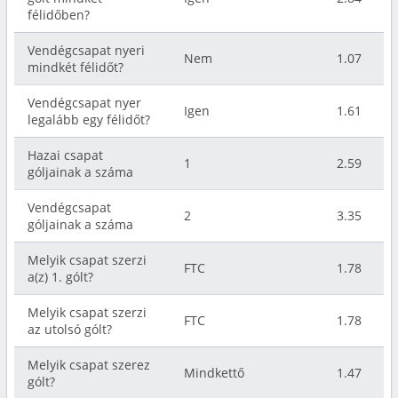
félidőben?
Vendégcsapat nyeri
Nem
1.07
mindkét félidőt?
Vendégcsapat nyer
Igen
1.61
legalább egy félidőt?
Hazai csapat
1
2.59
góljainak a száma
Vendégcsapat
2
3.35
góljainak a száma
Melyik csapat szerzi
FTC
1.78
a(z) 1. gólt?
Melyik csapat szerzi
FTC
1.78
az utolsó gólt?
Melyik csapat szerez
Mindkettő
1.47
gólt?