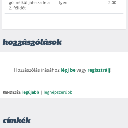
gól nélkül játssza le a
Igen
2.00
2. félidőt
hozzászólások
Hozzászólás írásához
lépj be
vagy
regisztrálj
!
legújabb
|
legnépszerűbb
RENDEZÉS:
címkék