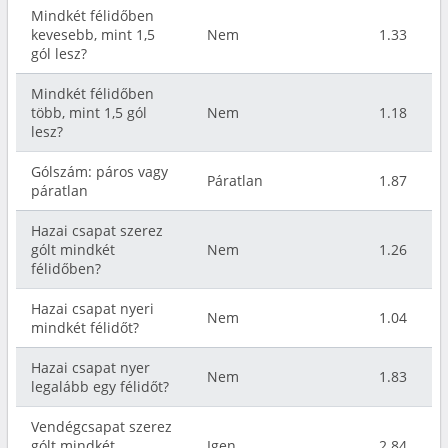
Mindkét félidőben
kevesebb, mint 1,5
Nem
1.33
gól lesz?
Mindkét félidőben
több, mint 1,5 gól
Nem
1.18
lesz?
Gólszám: páros vagy
Páratlan
1.87
páratlan
Hazai csapat szerez
gólt mindkét
Nem
1.26
félidőben?
Hazai csapat nyeri
Nem
1.04
mindkét félidőt?
Hazai csapat nyer
Nem
1.83
legalább egy félidőt?
Vendégcsapat szerez
gólt mindkét
Igen
2.84