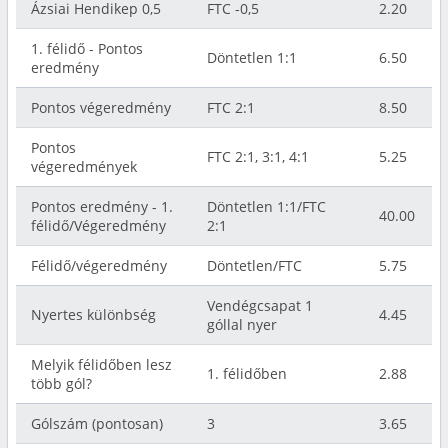
Ázsiai Hendikep 0,5
FTC -0,5
2.20
1. félidő - Pontos
Döntetlen 1:1
6.50
eredmény
Pontos végeredmény
FTC 2:1
8.50
Pontos
FTC 2:1, 3:1, 4:1
5.25
végeredmények
Pontos eredmény - 1.
Döntetlen 1:1/FTC
40.00
félidő/Végeredmény
2:1
Félidő/végeredmény
Döntetlen/FTC
5.75
Vendégcsapat 1
Nyertes különbség
4.45
góllal nyer
Melyik félidőben lesz
1. félidőben
2.88
több gól?
Gólszám (pontosan)
3
3.65