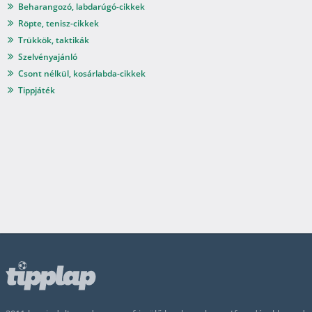
Beharangozó, labdarúgó-cikkek
Röpte, tenisz-cikkek
Trükkök, taktikák
Szelvényajánló
Csont nélkül, kosárlabda-cikkek
Tippjáték