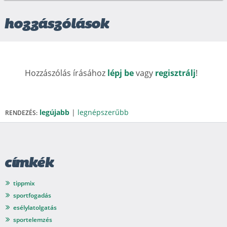
hozzászólások
Hozzászólás írásához
lépj be
vagy
regisztrálj
!
legújabb
|
legnépszerűbb
RENDEZÉS:
címkék
tippmix
sportfogadás
esélylatolgatás
sportelemzés