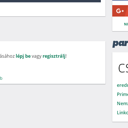
N
par
rásához
lépj be
vagy
regisztrálj
!
bb
ered
Prim
Nemz
Linkc