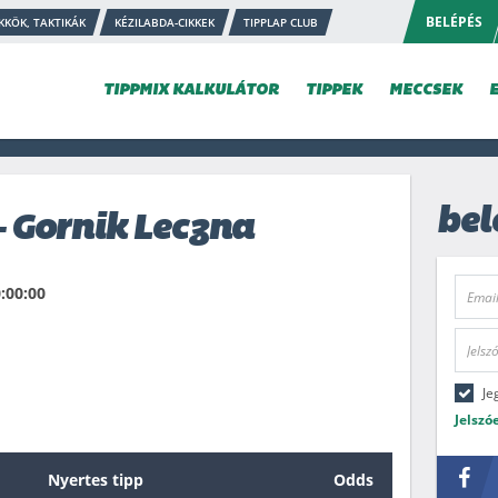
BELÉPÉS
KKÖK, TAKTIKÁK
KÉZILABDA-CIKKEK
TIPPLAP CLUB
TIPPMIX KALKULÁTOR
TIPPEK
MECCSEK
bel
- Gornik Leczna
:00:00
Je
Jelszó
Nyertes tipp
Odds