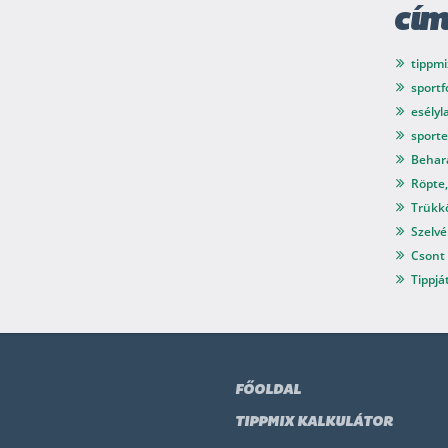
cí
tippmi
sport
esélyl
sport
Behar
Röpte,
Trükkö
Szelvé
Csont 
Tippjá
FŐOLDAL
TIPPMIX KALKULÁTOR