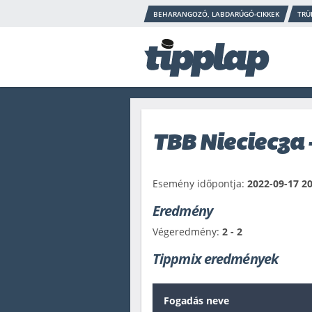
BEHARANGOZÓ, LABDARÚGÓ-CIKKEK
TRÜ
TBB Nieciecza 
Esemény időpontja:
2022-09-17 20
Eredmény
Végeredmény:
2 - 2
Tippmix eredmények
Fogadás neve