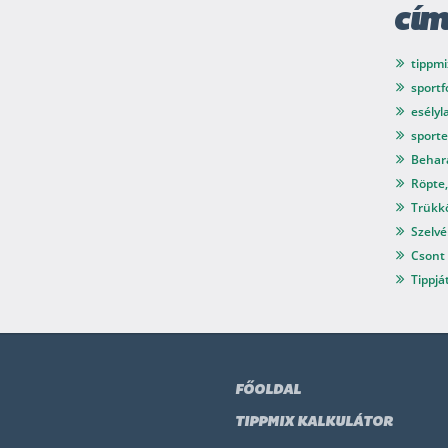
cí
tippmi
sport
esélyl
sport
Behar
Röpte,
Trükkö
Szelvé
Csont 
Tippjá
FŐOLDAL
TIPPMIX KALKULÁTOR