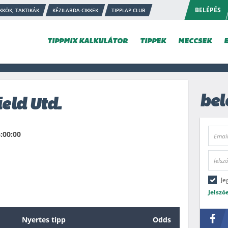
BELÉPÉS
KKÖK, TAKTIKÁK
KÉZILABDA-CIKKEK
TIPPLAP CLUB
TIPPMIX KALKULÁTOR
TIPPEK
MECCSEK
bel
ield Utd.
:00:00
Je
Jelszó
Nyertes tipp
Odds