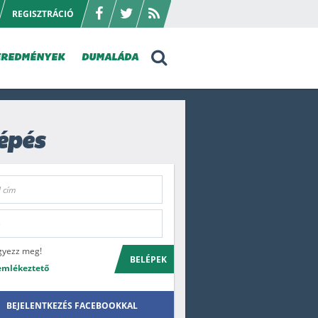
REGISZTRÁCIÓ
EREDMÉNYEK
DUMALÁDA
épés
gyezz meg!
BELÉPEK
emlékeztető
BEJELENTKEZÉS FACEBOOKKAL