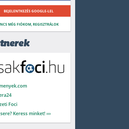
BEJELENTKEZÉS GOOGLE-LEL
INCS MÉG FIÓKOM, REGISZTRÁLOK
tnerek
menyek.com
era24
eti Foci
sere? Keress minket! ›››