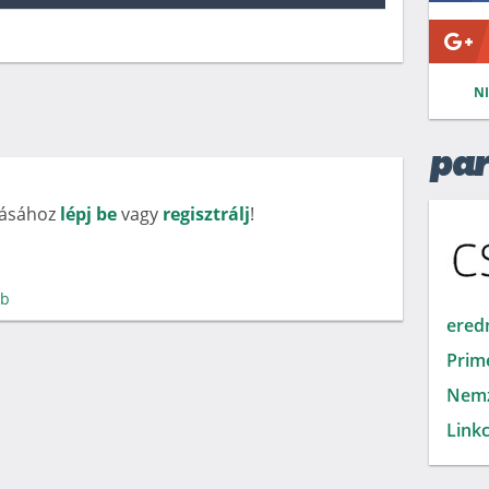
N
par
rásához
lépj be
vagy
regisztrálj
!
bb
ered
Prim
Nemz
Linkc