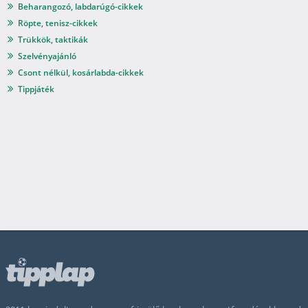
Beharangozó, labdarúgó-cikkek
Röpte, tenisz-cikkek
Trükkök, taktikák
Szelvényajánló
Csont nélkül, kosárlabda-cikkek
Tippjáték