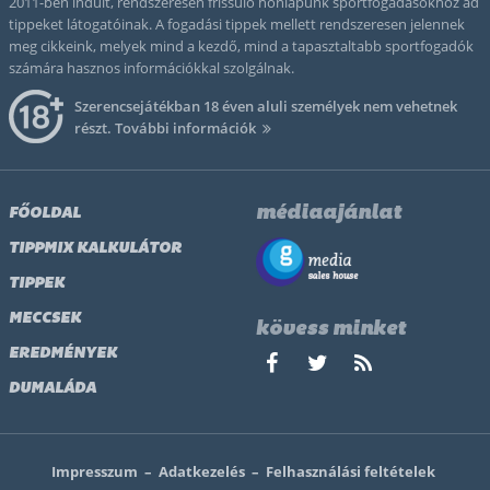
2011-ben indult, rendszeresen frissülő honlapunk sportfogadásokhoz ad
tippeket látogatóinak. A fogadási tippek mellett rendszeresen jelennek
meg cikkeink, melyek mind a kezdő, mind a tapasztaltabb sportfogadók
számára hasznos információkkal szolgálnak.
Szerencsejátékban 18 éven aluli személyek nem vehetnek
részt.
További információk
médiaajánlat
FŐOLDAL
TIPPMIX KALKULÁTOR
TIPPEK
MECCSEK
kövess minket
EREDMÉNYEK
DUMALÁDA
Impresszum
–
Adatkezelés
–
Felhasználási feltételek