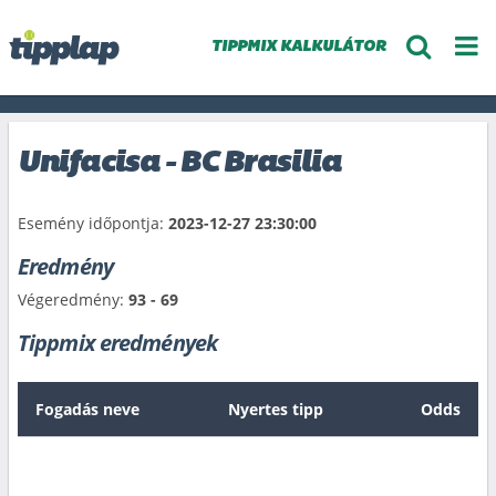
TIPPMIX KALKULÁTOR
Unifacisa - BC Brasilia
Esemény időpontja:
2023-12-27 23:30:00
Eredmény
Végeredmény:
93 - 69
Tippmix eredmények
Fogadás neve
Nyertes tipp
Odds