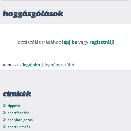
hozzászólások
Hozzászólás írásához
lépj be
vagy
regisztrálj
!
legújabb
|
legnépszerűbb
RENDEZÉS:
címkék
tippmix
sportfogadás
esélylatolgatás
sportelemzés