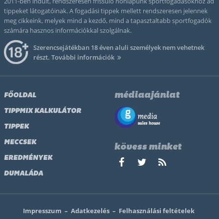
2011-ben indult, rendszeresen frissülő honlapunk sportfogadásokhoz ad
tippeket látogatóinak. A fogadási tippek mellett rendszeresen jelennek
meg cikkeink, melyek mind a kezdő, mind a tapasztaltabb sportfogadók
számára hasznos információkkal szolgálnak.
Szerencsejátékban 18 éven aluli személyek nem vehetnek
részt.
További információk
médiaajánlat
FŐOLDAL
TIPPMIX KALKULÁTOR
TIPPEK
MECCSEK
kövess minket
EREDMÉNYEK
DUMALÁDA
Impresszum
–
Adatkezelés
–
Felhasználási feltételek