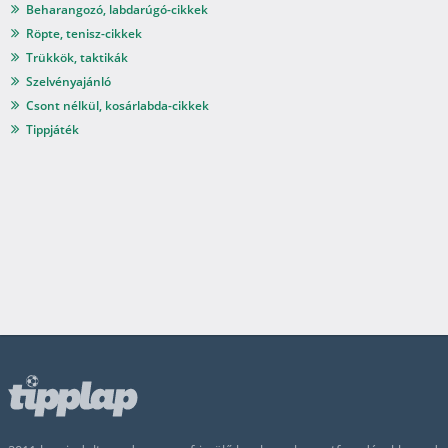
Beharangozó, labdarúgó-cikkek
Röpte, tenisz-cikkek
Trükkök, taktikák
Szelvényajánló
Csont nélkül, kosárlabda-cikkek
Tippjáték