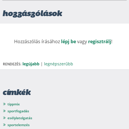
hozzászólások
Hozzászólás írásához
lépj be
vagy
regisztrálj
!
legújabb
|
legnépszerűbb
RENDEZÉS:
címkék
tippmix
sportfogadás
esélylatolgatás
sportelemzés