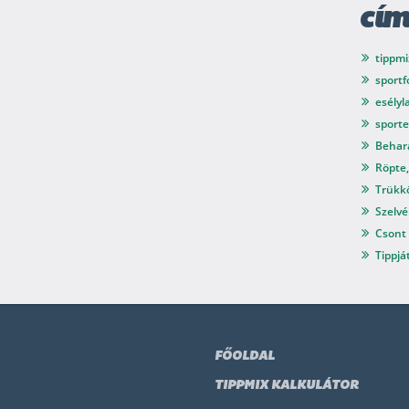
cí
tippmi
sport
esélyl
sport
Behar
Röpte,
Trükkö
Szelvé
Csont 
Tippjá
FŐOLDAL
TIPPMIX KALKULÁTOR