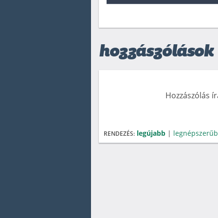
hozzászólások
Hozzászólás í
legújabb
|
legnépszerű
RENDEZÉS: