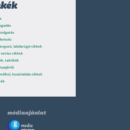
mkék
x
fogadás
atolgatás
elemzés
angozó, labdarúgó-cikkek
 tenisz-cikkek
k, taktikák
nyajánló
nélkül, kosárlabda-cikkek
ték
médiaajánlat