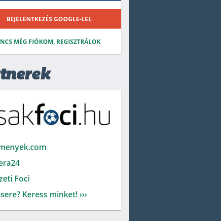
BEJELENTKEZÉS GOOGLE-LEL
INCS MÉG FIÓKOM, REGISZTRÁLOK
tnerek
menyek.com
era24
eti Foci
sere? Keress minket! ›››