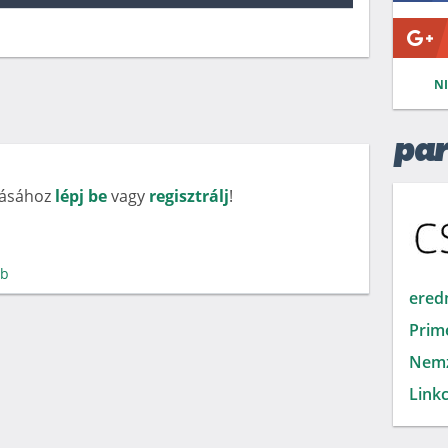
N
par
rásához
lépj be
vagy
regisztrálj
!
bb
ered
Prim
Nemz
Linkc