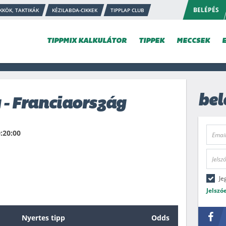
BELÉPÉS
KKÖK, TAKTIKÁK
KÉZILABDA-CIKKEK
TIPPLAP CLUB
TIPPMIX KALKULÁTOR
TIPPEK
MECCSEK
bel
 - Franciaország
:20:00
Je
Jelszó
Nyertes tipp
Odds