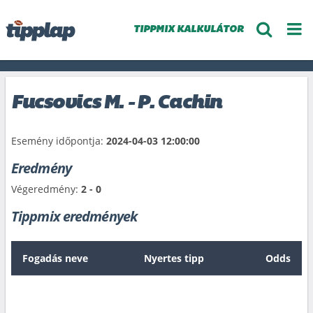
TIPPMIX KALKULÁTOR
Fucsovics M. - P. Cachin
Esemény időpontja:
2024-04-03 12:00:00
Eredmény
Végeredmény:
2 - 0
Tippmix eredmények
Fogadás neve
Nyertes tipp
Odds