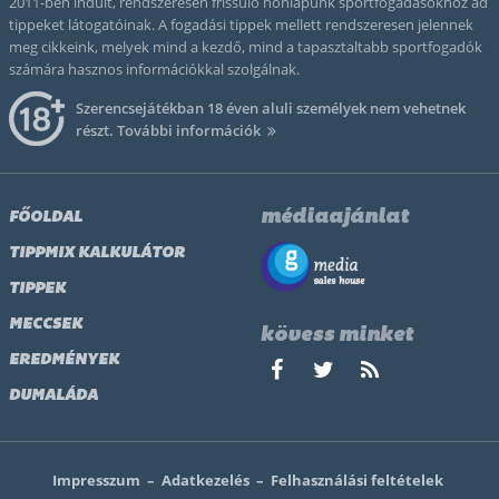
2011-ben indult, rendszeresen frissülő honlapunk sportfogadásokhoz ad
tippeket látogatóinak. A fogadási tippek mellett rendszeresen jelennek
meg cikkeink, melyek mind a kezdő, mind a tapasztaltabb sportfogadók
számára hasznos információkkal szolgálnak.
Szerencsejátékban 18 éven aluli személyek nem vehetnek
részt.
További információk
médiaajánlat
FŐOLDAL
TIPPMIX KALKULÁTOR
TIPPEK
MECCSEK
kövess minket
EREDMÉNYEK
DUMALÁDA
Impresszum
–
Adatkezelés
–
Felhasználási feltételek