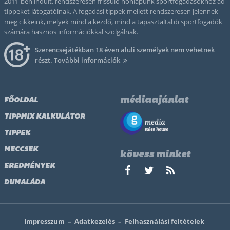
2011-ben indult, rendszeresen frissülő honlapunk sportfogadásokhoz ad
tippeket látogatóinak. A fogadási tippek mellett rendszeresen jelennek
meg cikkeink, melyek mind a kezdő, mind a tapasztaltabb sportfogadók
számára hasznos információkkal szolgálnak.
Szerencsejátékban 18 éven aluli személyek nem vehetnek
részt.
További információk
médiaajánlat
FŐOLDAL
TIPPMIX KALKULÁTOR
TIPPEK
MECCSEK
kövess minket
EREDMÉNYEK
DUMALÁDA
Impresszum
–
Adatkezelés
–
Felhasználási feltételek