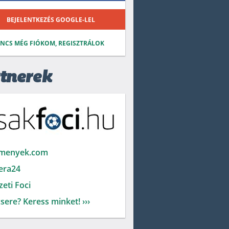
BEJELENTKEZÉS GOOGLE-LEL
INCS MÉG FIÓKOM, REGISZTRÁLOK
tnerek
menyek.com
era24
eti Foci
sere? Keress minket! ›››