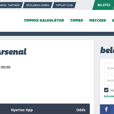
BELÉPÉS
KKÖK, TAKTIKÁK
KÉZILABDA-CIKKEK
TIPPLAP CLUB
TIPPMIX KALKULÁTOR
TIPPEK
MECCSEK
bel
Arsenal
:00:00
Je
Jelszó
Nyertes tipp
Odds