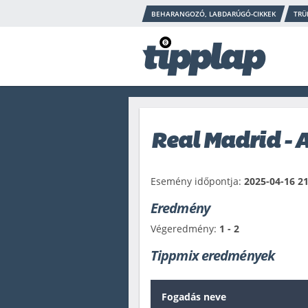
BEHARANGOZÓ, LABDARÚGÓ-CIKKEK
TRÜ
Real Madrid - 
Esemény időpontja:
2025-04-16 21
Eredmény
Végeredmény:
1 - 2
Tippmix eredmények
Fogadás neve