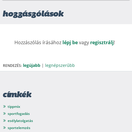
hozzászólások
Hozzászólás írásához
lépj be
vagy
regisztrálj
!
legújabb
|
legnépszerűbb
RENDEZÉS:
címkék
tippmix
sportfogadás
esélylatolgatás
sportelemzés