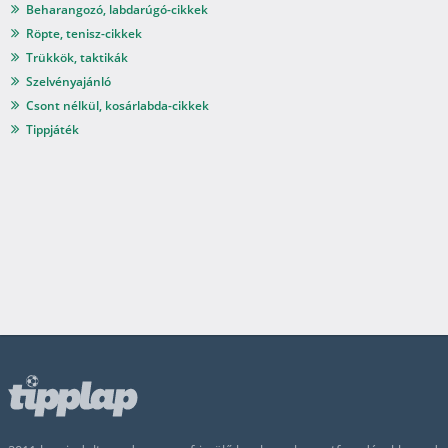
Beharangozó, labdarúgó-cikkek
Röpte, tenisz-cikkek
Trükkök, taktikák
Szelvényajánló
Csont nélkül, kosárlabda-cikkek
Tippjáték