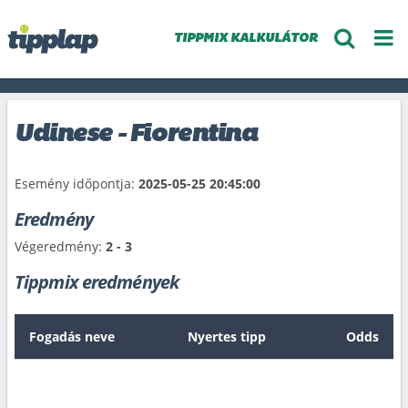
TIPPMIX KALKULÁTOR
Udinese - Fiorentina
Esemény időpontja:
2025-05-25 20:45:00
Eredmény
Végeredmény:
2 - 3
Tippmix eredmények
Fogadás neve
Nyertes tipp
Odds