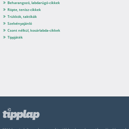
Beharangozó, labdarúgó-cikkek
Röpte, tenisz-cikkek
Trükkök, taktikák
Szelvényajánló
Csont nélkül, kosárlabda-cikkek
Tippjáték