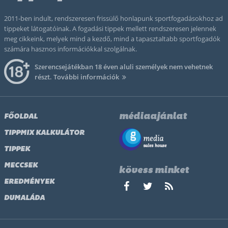
2011-ben indult, rendszeresen frissülő honlapunk sportfogadásokhoz ad
tippeket látogatóinak. A fogadási tippek mellett rendszeresen jelennek
meg cikkeink, melyek mind a kezdő, mind a tapasztaltabb sportfogadók
számára hasznos információkkal szolgálnak.
Szerencsejátékban 18 éven aluli személyek nem vehetnek
részt.
További információk
médiaajánlat
FŐOLDAL
TIPPMIX KALKULÁTOR
TIPPEK
MECCSEK
kövess minket
EREDMÉNYEK
DUMALÁDA