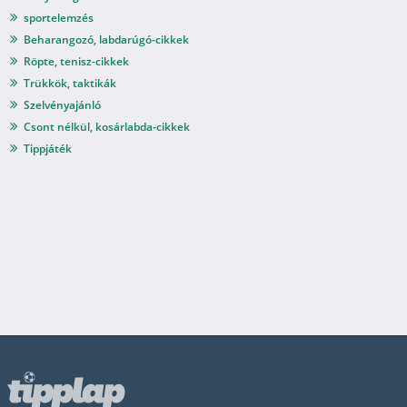
sportelemzés
Beharangozó, labdarúgó-cikkek
Röpte, tenisz-cikkek
Trükkök, taktikák
Szelvényajánló
Csont nélkül, kosárlabda-cikkek
Tippjáték