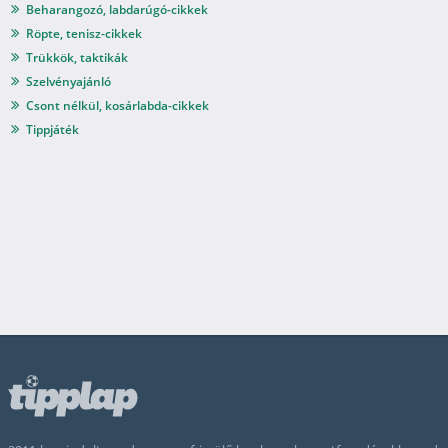
Beharangozó, labdarúgó-cikkek
Röpte, tenisz-cikkek
Trükkök, taktikák
Szelvényajánló
Csont nélkül, kosárlabda-cikkek
Tippjáték