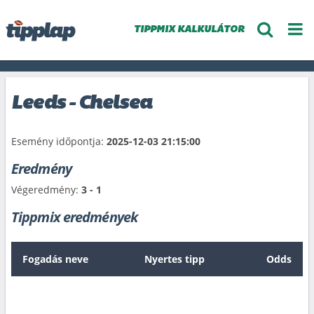
TIPPMIX KALKULÁTOR
Leeds - Chelsea
Esemény időpontja:
2025-12-03 21:15:00
Eredmény
Végeredmény:
3 - 1
Tippmix eredmények
Fogadás neve
Nyertes tipp
Odds