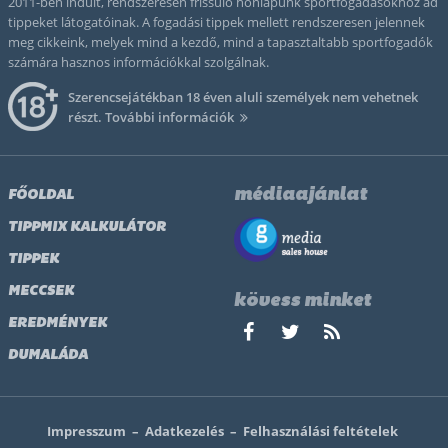
2011-ben indult, rendszeresen frissülő honlapunk sportfogadásokhoz ad
tippeket látogatóinak. A fogadási tippek mellett rendszeresen jelennek
meg cikkeink, melyek mind a kezdő, mind a tapasztaltabb sportfogadók
számára hasznos információkkal szolgálnak.
Szerencsejátékban 18 éven aluli személyek nem vehetnek
részt.
További információk
médiaajánlat
FŐOLDAL
TIPPMIX KALKULÁTOR
TIPPEK
MECCSEK
kövess minket
EREDMÉNYEK
DUMALÁDA
Impresszum
–
Adatkezelés
–
Felhasználási feltételek