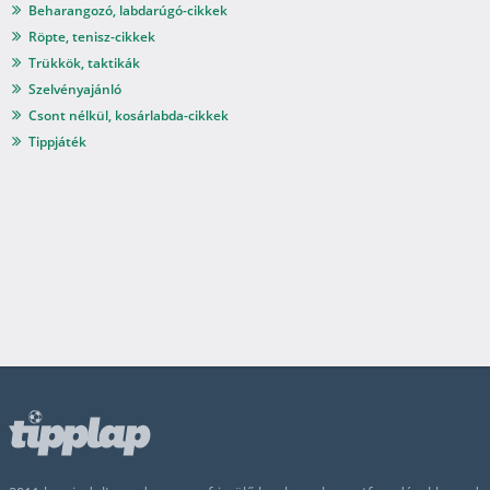
Beharangozó, labdarúgó-cikkek
Röpte, tenisz-cikkek
Trükkök, taktikák
Szelvényajánló
Csont nélkül, kosárlabda-cikkek
Tippjáték