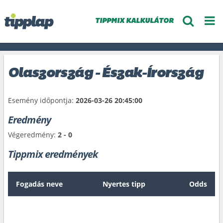
TIPPMIX KALKULÁTOR
Olaszország - Észak-Írország
Esemény időpontja:
2026-03-26 20:45:00
Eredmény
Végeredmény:
2 - 0
Tippmix eredmények
Fogadás neve
Nyertes tipp
Odds