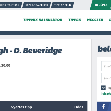
BELÉPÉS
KKÖK, TAKTIKÁK
KÉZILABDA-CIKKEK
TIPPLAP CLUB
TIPPMIX KALKULÁTOR
TIPPEK
MECCSEK
bel
gh - D. Beveridge
:30:00
Je
Jelszó
Nyertes tipp
Odds