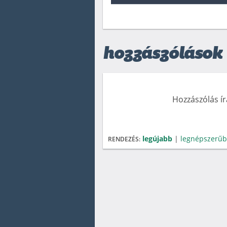
hozzászólások
Hozzászólás í
legújabb
|
legnépszerű
RENDEZÉS: