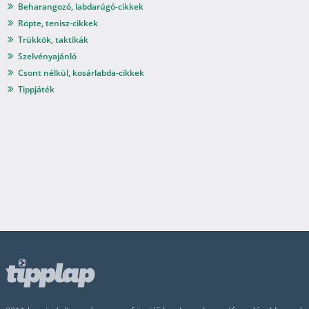
Beharangozó, labdarúgó-cikkek
Röpte, tenisz-cikkek
Trükkök, taktikák
Szelvényajánló
Csont nélkül, kosárlabda-cikkek
Tippjáték