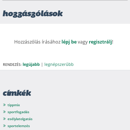
hozzászólások
Hozzászólás írásához
lépj be
vagy
regisztrálj
!
legújabb
|
legnépszerűbb
RENDEZÉS:
címkék
tippmix
sportfogadás
esélylatolgatás
sportelemzés