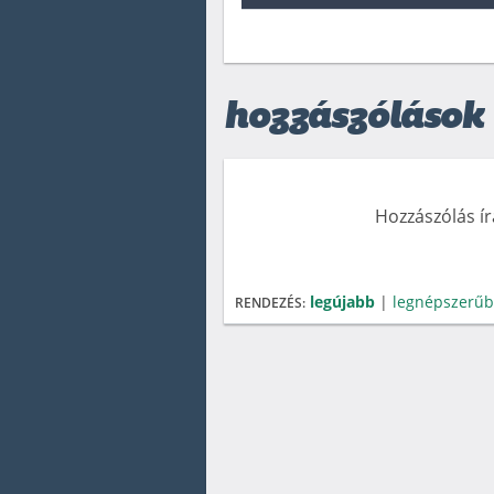
hozzászólások
Hozzászólás í
legújabb
|
legnépszerű
RENDEZÉS: