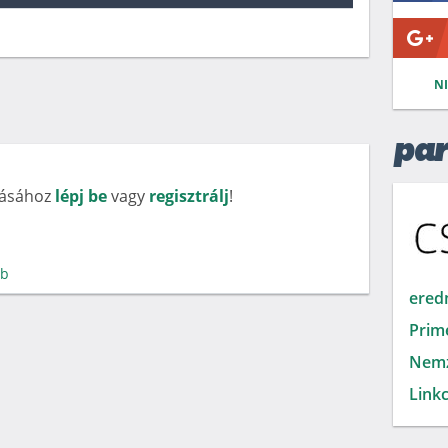
N
par
rásához
lépj be
vagy
regisztrálj
!
bb
ered
Prim
Nemz
Linkc