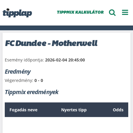
TIPPMIX KALKULÁTOR
FC Dundee - Motherwell
Esemény időpontja:
2026-02-04 20:45:00
Eredmény
Végeredmény:
0 - 0
Tippmix eredmények
Fogadás neve
Nyertes tipp
Odds