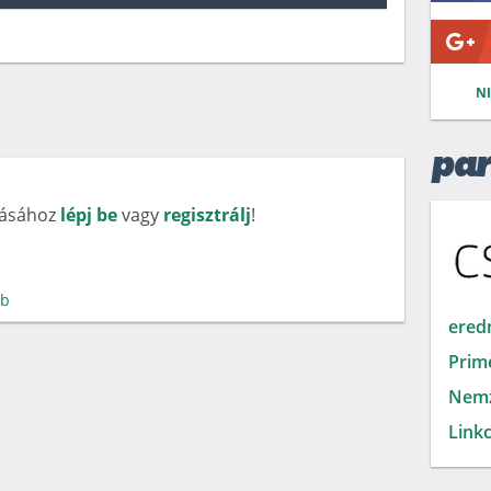
N
par
rásához
lépj be
vagy
regisztrálj
!
bb
ered
Prim
Nemz
Linkc