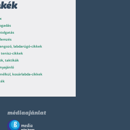
mkék
x
fogadás
atolgatás
elemzés
angozó, labdarúgó-cikkek
 tenisz-cikkek
k, taktikák
nyajánló
nélkül, kosárlabda-cikkek
ték
médiaajánlat