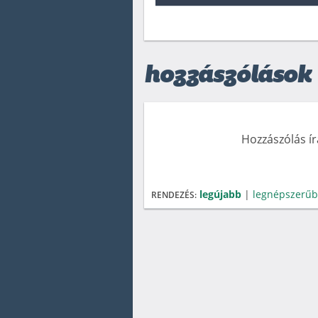
hozzászólások
Hozzászólás í
legújabb
|
legnépszerű
RENDEZÉS: