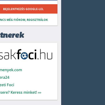
BEJELENTKEZÉS GOOGLE-LEL
INCS MÉG FIÓKOM, REGISZTRÁLOK
tnerek
menyek.com
era24
eti Foci
sere? Keress minket! ›››