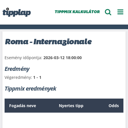
TIPPMIX KALKULÁTOR
Roma - Internazionale
Esemény időpontja:
2026-03-12 18:00:00
Eredmény
Végeredmény:
1 - 1
Tippmix eredmények
Fogadás neve
Nyertes tipp
Odds