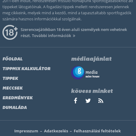
2011-ben indult, rendszeresen frissülő honlapunk sportfogadásokhoz ad
tippeket látogatóinak. A fogadási tippek mellett rendszeresen jelennek
meg cikkeink, melyek mind a kezdő, mind a tapasztaltabb sportfogadók
számára hasznos információkkal szolgálnak.
Szerencsejátékban 18 éven aluli személyek nem vehetnek
részt.
További információk
médiaajánlat
FŐOLDAL
TIPPMIX KALKULÁTOR
TIPPEK
MECCSEK
kövess minket
EREDMÉNYEK
DUMALÁDA
Impresszum
–
Adatkezelés
–
Felhasználási feltételek