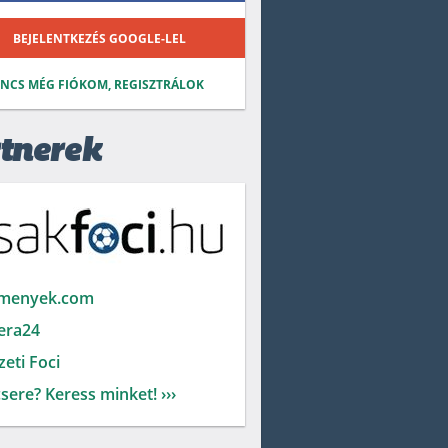
BEJELENTKEZÉS GOOGLE-LEL
INCS MÉG FIÓKOM, REGISZTRÁLOK
tnerek
menyek.com
era24
eti Foci
sere? Keress minket! ›››