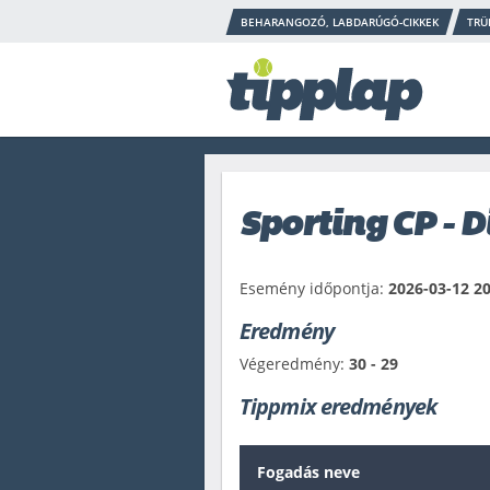
BEHARANGOZÓ, LABDARÚGÓ-CIKKEK
TRÜ
Sporting CP - 
Esemény időpontja:
2026-03-12 20
Eredmény
Végeredmény:
30 - 29
Tippmix eredmények
Fogadás neve