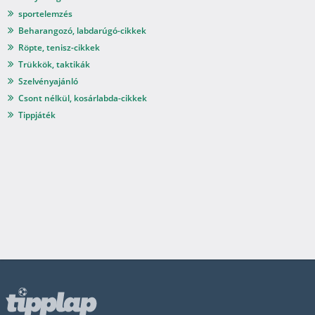
sportelemzés
Beharangozó, labdarúgó-cikkek
Röpte, tenisz-cikkek
Trükkök, taktikák
Szelvényajánló
Csont nélkül, kosárlabda-cikkek
Tippjáték