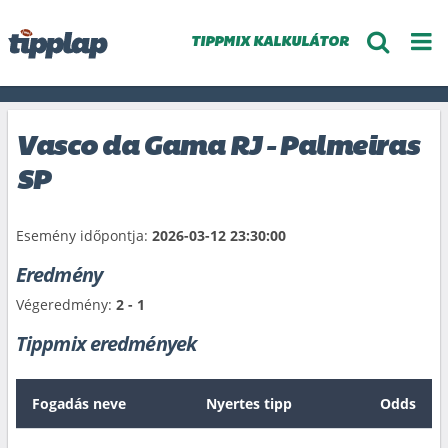
TIPPMIX KALKULÁTOR
Vasco da Gama RJ - Palmeiras
SP
Esemény időpontja:
2026-03-12 23:30:00
Eredmény
Végeredmény:
2 - 1
Tippmix eredmények
Fogadás neve
Nyertes tipp
Odds