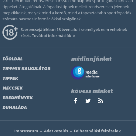
2011-ben indult, rendszeresen frissülő honlapunk sportfogadásokhoz ad
tippeket látogatóinak. A fogadási tippek mellett rendszeresen jelennek
meg cikkeink, melyek mind a kezdő, mind a tapasztaltabb sportfogadók
számára hasznos információkkal szolgálnak.
Szerencsejátékban 18 éven aluli személyek nem vehetnek
részt.
További információk
médiaajánlat
FŐOLDAL
TIPPMIX KALKULÁTOR
TIPPEK
MECCSEK
kövess minket
EREDMÉNYEK
DUMALÁDA
Impresszum
–
Adatkezelés
–
Felhasználási feltételek