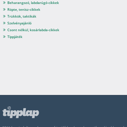
Beharangozó, labdarúgó-cikkek
Röpte, tenisz-cikkek
Trükkök, taktikák
Szelvényajánló
Csont nélkül, kosárlabda-cikkek
Tippjáték