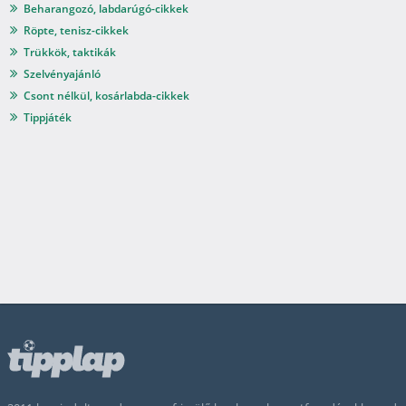
Beharangozó, labdarúgó-cikkek
Röpte, tenisz-cikkek
Trükkök, taktikák
Szelvényajánló
Csont nélkül, kosárlabda-cikkek
Tippjáték