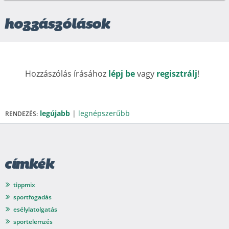
hozzászólások
Hozzászólás írásához
lépj be
vagy
regisztrálj
!
legújabb
|
legnépszerűbb
RENDEZÉS:
címkék
tippmix
sportfogadás
esélylatolgatás
sportelemzés