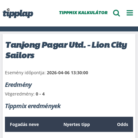
TIPPMIX KALKULÁTOR
Tanjong Pagar Utd. - Lion City
Sailors
Esemény időpontja:
2026-04-06 13:30:00
Eredmény
Végeredmény:
0 - 4
Tippmix eredmények
Fogadás neve
Nyertes tipp
Odds