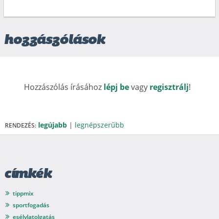
hozzászólások
Hozzászólás írásához
lépj be
vagy
regisztrálj
!
legújabb
|
legnépszerűbb
RENDEZÉS:
címkék
tippmix
sportfogadás
esélylatolgatás