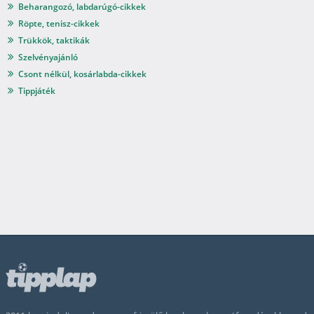
Beharangozó, labdarúgó-cikkek
Röpte, tenisz-cikkek
Trükkök, taktikák
Szelvényajánló
Csont nélkül, kosárlabda-cikkek
Tippjáték