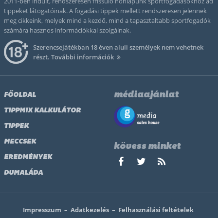
2011-ben indult, rendszeresen frissülő honlapunk sportfogadásokhoz ad
tippeket látogatóinak. A fogadási tippek mellett rendszeresen jelennek
meg cikkeink, melyek mind a kezdő, mind a tapasztaltabb sportfogadók
számára hasznos információkkal szolgálnak.
Szerencsejátékban 18 éven aluli személyek nem vehetnek
részt.
További információk
médiaajánlat
FŐOLDAL
TIPPMIX KALKULÁTOR
TIPPEK
MECCSEK
kövess minket
EREDMÉNYEK
DUMALÁDA
Impresszum
–
Adatkezelés
–
Felhasználási feltételek