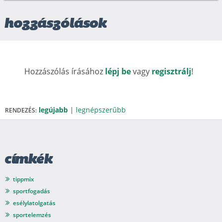
hozzászólások
Hozzászólás írásához
lépj be
vagy
regisztrálj
!
legújabb
|
legnépszerűbb
RENDEZÉS:
címkék
tippmix
sportfogadás
esélylatolgatás
sportelemzés