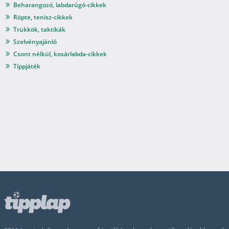
Beharangozó, labdarúgó-cikkek
Röpte, tenisz-cikkek
Trükkök, taktikák
Szelvényajánló
Csont nélkül, kosárlabda-cikkek
Tippjáték