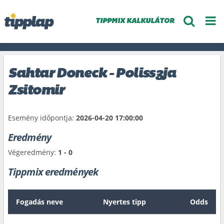
TIPPMIX KALKULÁTOR
Sahtar Doneck - Polisszja
Zsitomir
Esemény időpontja:
2026-04-20 17:00:00
Eredmény
Végeredmény:
1 - 0
Tippmix eredmények
Fogadás neve
Nyertes tipp
Odds